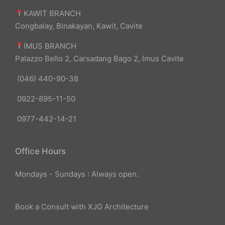
KAWIT BRANCH
Congbalay, Binakayan, Kawit, Cavite
IMUS BRANCH
Palazzo Bello 2, Carsadang Bago 2, Imus Cavite
(046) 440-90-38
0922-895-11-50
0977-442-14-21
Office Hours
Mondays - Sundays : Always open.
Book a Consult with XJG Architecture