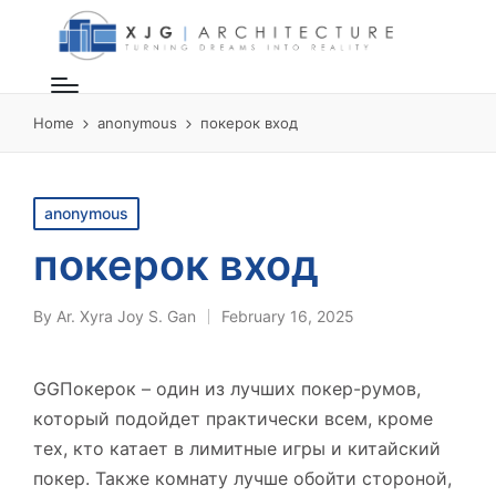
Home
anonymous
покерок вход
Posted
anonymous
in
покерок вход
By
Ar. Xyra Joy S. Gan
February 16, 2025
Posted
by
GGПокерок – один из лучших покер-румов,
который подойдет практически всем, кроме
тех, кто катает в лимитные игры и китайский
покер. Также комнату лучше обойти стороной,