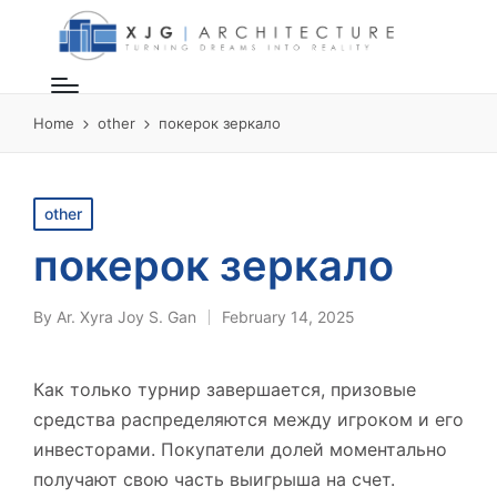
Home
other
покерок зеркало
Posted
other
in
покерок зеркало
By
Ar. Xyra Joy S. Gan
February 14, 2025
Posted
by
Как только турнир завершается, призовые
средства распределяются между игроком и его
инвесторами. Покупатели долей моментально
получают свою часть выигрыша на счет.