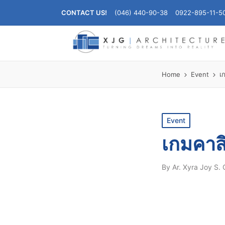
CONTACT US!
(046) 440-90-38
0922-895-11-5
Home
Event
เ
Posted
Event
in
เกมคาส
By
Ar. Xyra Joy S.
Posted
by