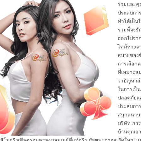
ร่วมและคุ
ประสบการ
ทำให้เป็นไ
ร่วมที่จะร
ออกไปจาก
ไทม์ห่าง
สบายของข
การเลือกค
ที่เหมาะสม
ว่าปัญหา
ในการเป็
ปลอดภัยแ
ประสบการณ
สนุกสนาน 
บริษัท การพ
บ้านคุณอา
าสิโนจริงเพื่อครอบครองมอนเมย์ที่แท้จริง ชัยชนะอาจจะยิ่งใหญ่ แ