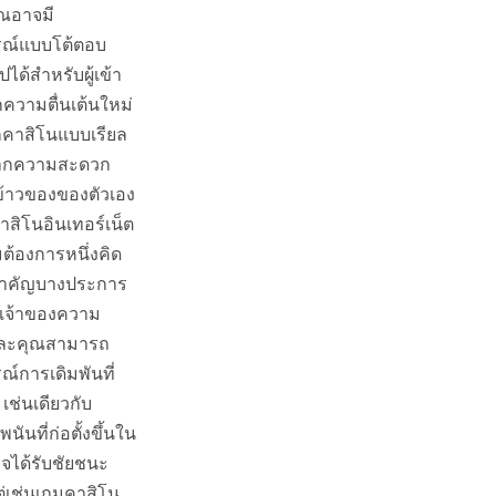
ณอาจมี
ณ์แบบโต้ตอบ
ปได้สำหรับผู้เข้า
ักความตื่นเต้นใหม่
คาสิโนแบบเรียล
จากความสะดวก
้าวของของตัวเอง
าสิโนอินเทอร์เน็ต
ต้องการหนึ่งคิด
สำคัญบางประการ
นเจ้าของความ
ละคุณสามารถ
์การเดิมพันที่
เช่นเดียวกับ
นันที่ก่อตั้งขึ้นใน
จได้รับชัยชนะ
ต่เช่นเกมคาสิโน