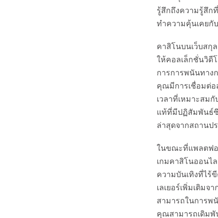
รู้สึกถึงความรู้ส
ทำความคุ้นเคยกับต
คาสิโนบนเว็บสกุล
ให้คอลเล็กชั่นวิ
การการพนันทาง
คุณมีการเชื่อมต่
เวลาที่เหมาะสมกั
แท้ที่มีปฏิสัมพั
ล่าสุดจากสถานปร
ในขณะที่แพลตฟอร
เกมคาสิโนออนไลน
ความบันเทิงที่ไร้
เลเยอร์เพิ่มเติมจ
สามารถในการพนัน
คุณสามารถเดิมพัน