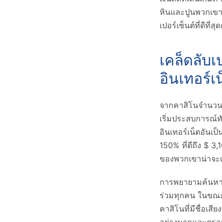
หินและปูนพวกเขา
เปอร์เซ็นต์ที่ดีที
เคล็ดลับเ
อินเทอร์เ
จากคาสิโนจำนวนมา
เริ่มประสบการณ์ท
อินเทอร์เน็ตอันเป
150% ที่ดีถึง $ 3
ของพวกเขาน่าจะเ
การพยายามค้นหาเก
ร่วมทุกคน ในขณะที
คาสิโนที่มีชื่อเส