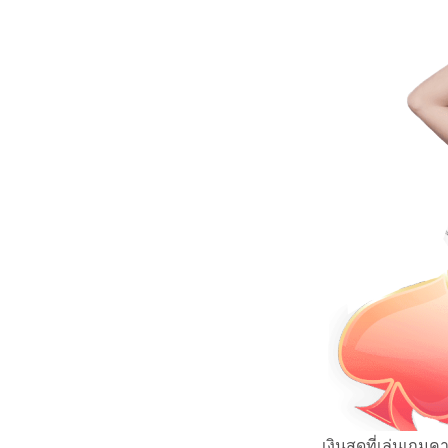
เงินสดที่เล่นเกมค