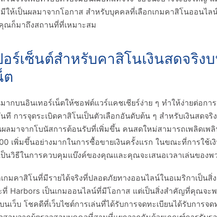
มีให้เป็นผลมาจากโอกาส สำหรับบุคคลที่เลือกเกมคาสิโนออนไลน์
่สุดคุณก็มาถึงสถานที่ที่เหมาะสม
ปอร์เซ็นต์สำหรับคาสิโนเงินสดจริง
น็ต
กบนอินเทอร์เน็ตให้ซอฟต์แวร์แคชเชียร์ง่าย ๆ ทำให้ง่ายต่อการ
ันที การจุดระเบิดคาสิโนเป็นตัวเลือกอันดับต้น ๆ สำหรับเงินสดจ
็นผลมาจากโบนัสการต้อนรับที่เพิ่มขึ้น คนสดใหม่สามารถเพลิดเพลิน
,100 เพิ่มขึ้นอย่างมากในการซื้อขายเงินครั้งแรก ในขณะที่การใช้เงิ
ป็นวิธีในการควบคุมแบ๊งค์ของคุณและคุณจะเสนอเวลาเล่นของพ
มคาสิโนที่มีรายได้จริงที่ปลอดภัยทางออนไลน์ในอเมริกาเป็นสิ่งส
่ Harbors เป็นเกมออนไลน์ที่มีโอกาส แต่เป็นสิ่งสำคัญที่คุณจะพ
ียงบนเว็บ โชคดีที่เว็บไซต์การเล่นที่ได้รับการจดทะเบียนได้รับการ