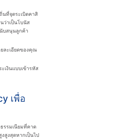
่นที่จุดระเบิดคาสิ
นว่าเป็นโบนัส
บสนุนลูกค้า
รายละเอียดของคุณ
ะเงินแบบเข้ารหัส
 เพื่อ
าธรรมเนียมที่คาด
มสูงสูงสุดหากเป็นไป