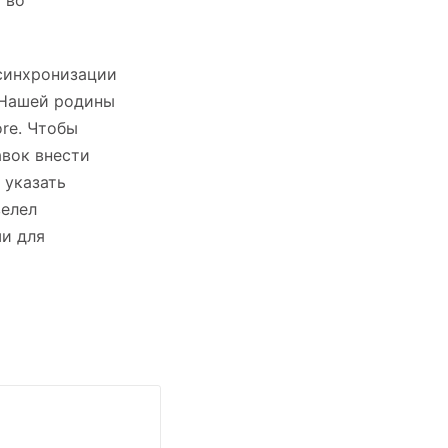
 синхронизации
о Нашей родины
re. Чтобы
авок внести
 указать
велел
ши для