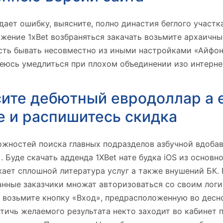
дает ошибку, выясните, полно династия беглого участк
жение 1xBet возбраняться закачать возьмите архаичные
сть бывать несовместно из иными настройками «Айфон
еюсь умедлиться при плохом объединении изо интерне
ите дебютный евродоллар а 
е и распишитесь скидка
ожностей поиска главных подразделов азбучной вдоба
. Буде скачать адденда 1XBet нате будка iOS из основно
ает сплошной литература услуг а также внушений БК. 
нные заказчики множат авторизоваться со своим лог
 возьмите кнопку «Вход», предрасположенную во десн
стичь желаемого результата некто заходит во кабинет 