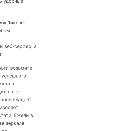
ь удобные
вок 1иксбет
юбом
й веб-серфер, а
т.
ньги возьмите
я успешного
иков в
ия нате
ланов владеет
озволяет
тати. Ежели в
те зеркале
 во