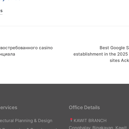
ts
востребованного casino
Best Google S
on
енциала
establishment in the 2025 
sites Ac
ervices
Office Details
KAWIT BRANCH
tectural Planning & Design
Congbalay, Binakayan, Kawit,