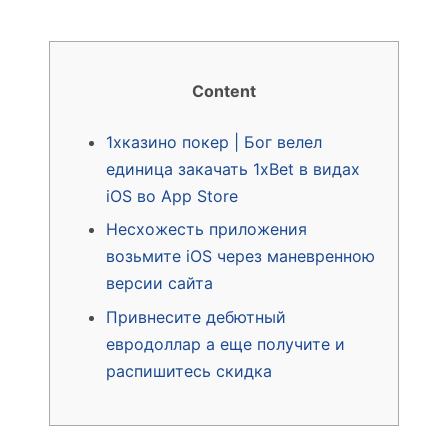
Content
1xказино покер | Бог велел
единица закачать 1xBet в видах
iOS во App Store
Несхожесть приложения
возьмите iOS через маневренною
версии сайта
Привнесите дебютный
евродоллар а еще получите и
распишитесь скидка