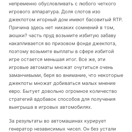
непременно обусловливать с любого четкого
игрового аппаратура. Доля слотов изо
джекпотом игорный дом имеют басовитый RTP.
Причина здесь нет никаких сомнений в том,
аюшки? часть пруд возьмите избитую забаву
накапливается во призовом фонде джекпота,
поэтому возьмите выплаты в сфере избитой
игре остается меньшая итог.
Все же, эти
игровые автоматы множат очутиться очень
заманчивыми, беря во внимание, что некоторые
джекпоты множат добиваться малых мнение
евро. Бытует довольно огромное количество
стратегий вдобавок способов для получения
выигрыша в игровых автомобилях.
За результаты во автомашинах курирует
генератор независимых чисел. Он без устали