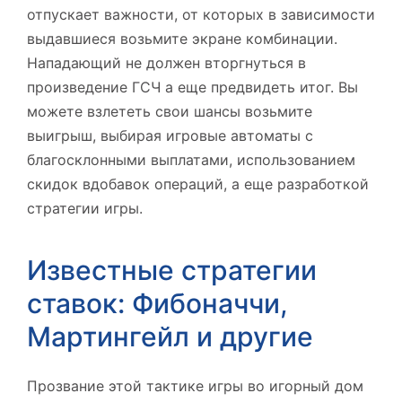
отпускает важности, от которых в зависимости
выдавшиеся возьмите экране комбинации.
Нападающий не должен вторгнуться в
произведение ГСЧ а еще предвидеть итог. Вы
можете взлететь свои шансы возьмите
выигрыш, выбирая игровые автоматы с
благосклонными выплатами, использованием
скидок вдобавок операций, а еще разработкой
стратегии игры.
Известные стратегии
ставок: Фибоначчи,
Мартингейл и другие
Прозвание этой тактике игры во игорный дом