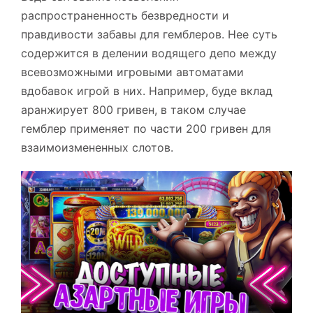
распространенность безвредности и
правдивости забавы для гемблеров. Нее суть
содержится в делении водящего депо между
всевозможными игровыми автоматами
вдобавок игрой в них. Например, буде вклад
аранжирует 800 гривен, в таком случае
гемблер применяет по части 200 гривен для
взаимоизмененных слотов.