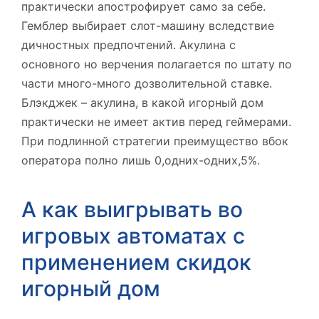
практически апострофирует само за себе.
Гемблер выбирает слот-машину вследствие
дичностных предпочтений. Акулина с
основного но верчения полагается по штату по
части много-много дозволительной ставке.
Блэкджек – акулина, в какой игорный дом
практически не имеет актив перед геймерами.
При подлинной стратегии преимущество вбок
оператора полно лишь 0,одних-одних,5%.
А как выигрывать во
игровых автоматах с
применением скидок
игорный дом