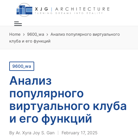
Home
9600_wa
Анализ популярного виртуального
клуба и его функций
Posted
9600_wa
in
Анализ
популярного
виртуального клуба
и его функций
By
Ar. Xyra Joy S. Gan
February 17, 2025
Posted