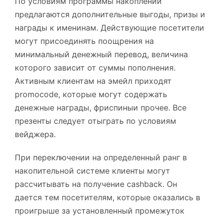
По условиям программы накоплений
предлагаются дополнительные выгоды, призы и
награды к именинам. Действующие посетители
могут присоединять поощрения на
минимальный денежный перевод, величина
которого зависит от суммы пополнения.
Активным клиентам на эмейл приходят
promocode, которые могут содержать
денежные награды, фриспиныи прочее. Все
презенты следует отыграть по условиям
вейджера.
При переключении на определенный ранг в
накопительной системе клиенты могут
рассчитывать на получение cashback. Он
дается тем посетителям, которые оказались в
проигрыше за установленный промежуток