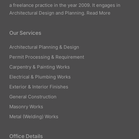
a freelance practice in the year 2009. It engages in
Architectural Design and Planning.
Read More
Our Services
Architectural Planning & Design
Permit Processing & Requirement
Carpentry & Painting Works
Electrical & Plumbing Works
Exterior & Interior Finishes
General Construction
Masonry Works
Metal (Welding) Works
Office Details