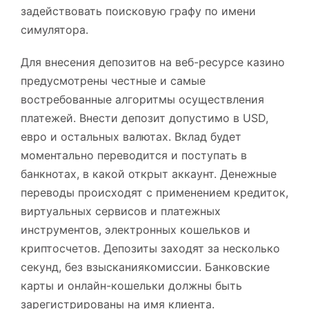
задействовать поисковую графу по имени
симулятора.
Для внесения депозитов на веб-ресурсе казино
предусмотрены честные и самые
востребованные алгоритмы осуществления
платежей. Внести депозит допустимо в USD,
евро и остальных валютах. Вклад будет
моментально переводится и поступать в
банкнотах, в какой открыт аккаунт. Денежные
переводы происходят с применением кредиток,
виртуальных сервисов и платежных
инструментов, электронных кошельков и
криптосчетов. Депозиты заходят за несколько
секунд, без взысканиякомиссии. Банковские
карты и онлайн-кошельки должны быть
зарегистрированы на имя клиента.