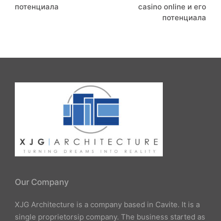
потенциала
casino online и его
потенциала
Our Company
XJG Architecture is a company based in Cavite. It is a
single proprietorsip company. The business started as