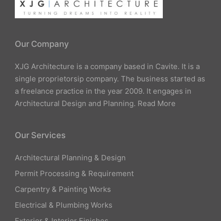
Our Company
XJG Architecture is a company based in Cavite. It is a
single proprietorsip company. The business started as
a freelance practice in the year 2009. It engages in
Architectural Design and Planning.
Read More
Our Services
Architectural Planning & Design
Permit Processing & Requirement
Carpentry & Painting Works
Electrical & Plumbing Works
Exterior & Interior Finishes