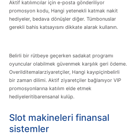
Aktif katılımcılar için e-posta gönderiliyor
promosyon kodu, Hangi yetenekli katmak nakit
hediyeler, bedava dönüşler diğer. Tümbonuslar
gerekli bahis katsayısını dikkate alarak kullanın.
Belirli bir rütbeye geçerken sadakat programı
oyuncular olabilmek güvenmek karşılık geri ödeme.
Overilditemalarziyaretçiler, Hangi kayıpiçinbelirli
bir zaman dilimi. Aktif ziyaretçiler bağlanıyor VIP
promosyonlarına katılım elde etmek
hediyeleritibarensanal kulüp.
Slot makineleri finansal
sistemler