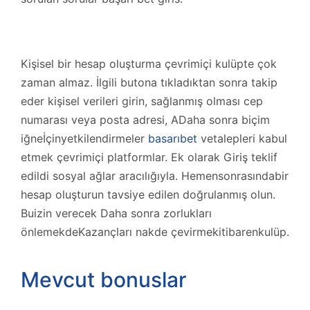
Kişisel bir hesap oluşturma çevrimiçi kulüpte çok
zaman almaz. İlgili butona tıkladıktan sonra takip
eder kişisel verileri girin, sağlanmış olması cep
numarası veya posta adresi, ADaha sonra biçim
iğneİçinyetkilendirmeler
basarıbet
vetalepleri kabul
etmek çevrimiçi platformlar. Ek olarak Giriş teklif
edildi sosyal ağlar aracılığıyla. Hemensonrasındabir
hesap oluşturun tavsiye edilen doğrulanmış olun.
Buizin verecek Daha sonra zorlukları
önlemekdeKazançları nakde çevirmekitibarenkulüp.
Mevcut bonuslar