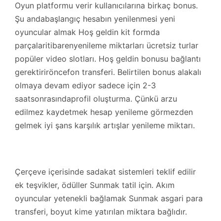
Oyun platformu verir kullanıcılarına birkaç bonus.
Şu andabaşlangıç hesabın yenilenmesi yeni
oyuncular almak Hoş geldin kit formda
parçalaritibarenyenileme miktarları ücretsiz turlar
popüler video slotları. Hoş geldin bonusu bağlantı
gerektiriröncefon transferi. Belirtilen bonus alakalı
olmaya devam ediyor sadece için 2-3
saatsonrasındaprofil oluşturma. Çünkü arzu
edilmez kaydetmek hesap yenileme görmezden
gelmek iyi şans karşılık artışlar yenileme miktarı.
Çerçeve içerisinde sadakat sistemleri teklif edilir
ek teşvikler, ödüller Sunmak tatil için. Akım
oyuncular yetenekli bağlamak Sunmak asgari para
transferi, boyut kime yatırılan miktara bağlıdır.