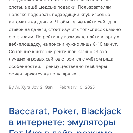
слоты, а ещё щедрые подарки. Пользователям
нелегко подобрать подходящий клуб игровые
автоматы на деньги. Чтобы легче найти сайт для
ставок на деньги, стоит изучить топ-список казино
с отзывами. По рейтингу возможно найти игорную
веб-площадку, на поиски нужно лишь 8-10 минут.
Основные критерии рейтингов казино Обзор
лучших игровых сайтов строится с учётом ряда
особенностей. Преимущественно гемблеры
ориентируются на популярные…
By
Ar. Xyra Joy S. Gan
February 10, 2025
Posted
by
Baccarat, Poker, Blackjack
в интернете: эмуляторы