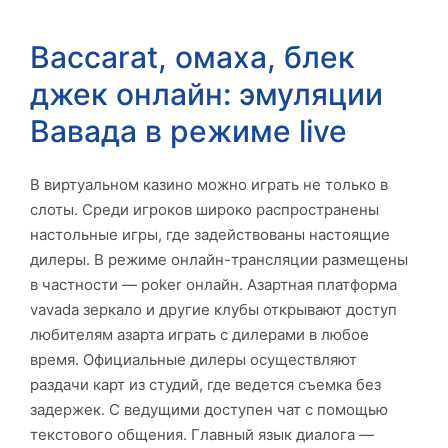
by
Baccarat, омаха, блек
джек онлайн: эмуляции
Вавада в режиме live
В виртуальном казино можно играть не только в
слоты. Среди игроков широко распространены
настольные игры, где задействованы настоящие
дилеры. В режиме онлайн-трансляции размещены
в частности — poker онлайн. Азартная платформа
vavada зеркало и другие клубы открывают доступ
любителям азарта играть с дилерами в любое
время. Официальные дилеры осуществляют
раздачи карт из студий, где ведется съемка без
задержек. С ведущими доступен чат с помощью
текстового общения. Главный язык диалога —