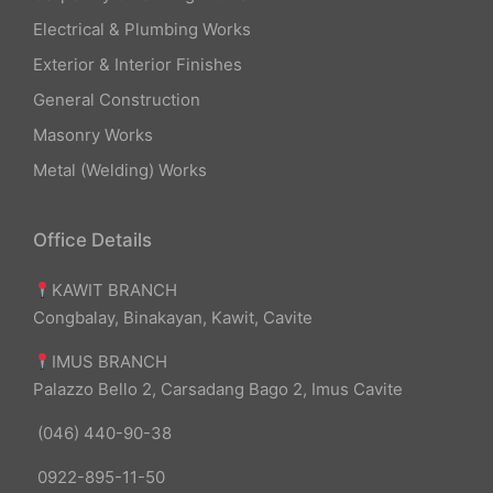
Electrical & Plumbing Works
Exterior & Interior Finishes
General Construction
Masonry Works
Metal (Welding) Works
Office Details
KAWIT BRANCH
Congbalay, Binakayan, Kawit, Cavite
IMUS BRANCH
Palazzo Bello 2, Carsadang Bago 2, Imus Cavite
(046) 440-90-38
0922-895-11-50