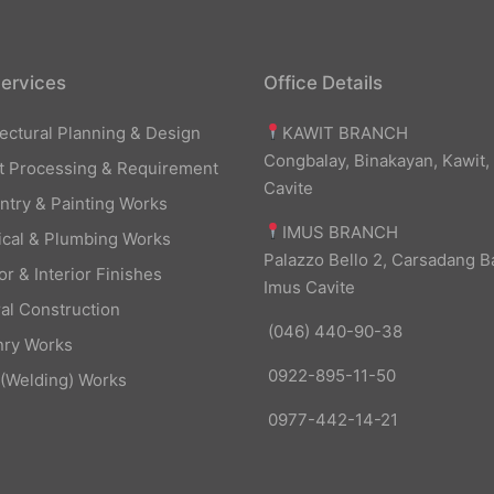
ervices
Office Details
KAWIT BRANCH
tectural Planning & Design
Congbalay, Binakayan, Kawit,
t Processing & Requirement
Cavite
ntry & Painting Works
IMUS BRANCH
rical & Plumbing Works
Palazzo Bello 2, Carsadang B
or & Interior Finishes
Imus Cavite
al Construction
(046) 440-90-38
ry Works
0922-895-11-50
 (Welding) Works
0977-442-14-21