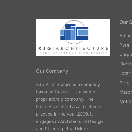
Our S
Archi
Permi
Carpe
Elect
Our Company
Exteri
Gener
XJG Architecture is a company
based in Cavite. It is a single
Mason
proprietorsip company. The
Metal
business started as a freelance
practice in the year 2009. It
engages in Architectural Design
and Planning.
Read More