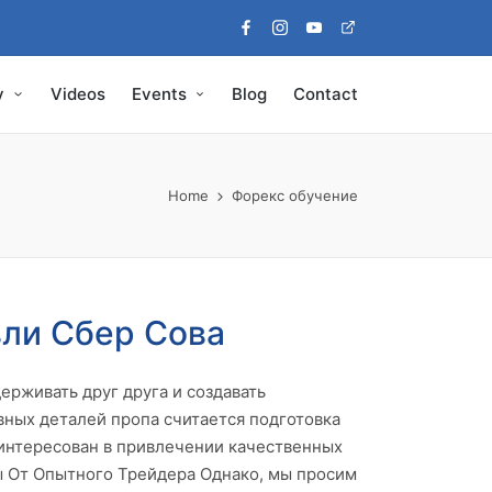
Facebook
Instagram
Youtube
Pinterest
y
Videos
Events
Blog
Contact
Home
Форекс обучение
вли Сбер Сова
рживать друг друга и создавать
вных деталей пропа считается подготовка
аинтересован в привлечении качественных
ты От Опытного Трейдера Однако, мы просим