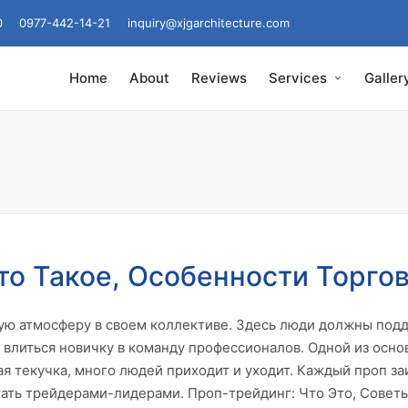
0
0977-442-14-21
inquiry@xjgarchitecture.com
Home
About
Reviews
Services
Galler
то Такое, Особенности Торго
ю атмосферу в своем коллективе. Здесь люди должны подде
 влиться новичку в команду профессионалов. Одной из осно
я текучка, много людей приходит и уходит. Каждый проп з
стать трейдерами-лидерами. Проп-трейдинг: Что Это, Сове