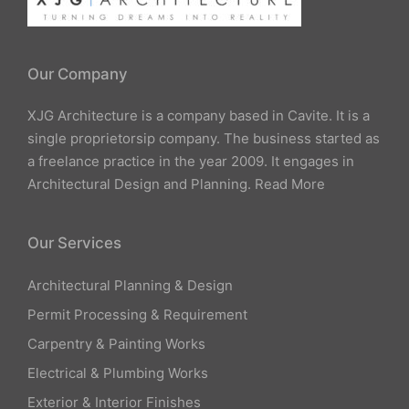
Our Company
XJG Architecture is a company based in Cavite. It is a
single proprietorsip company. The business started as
a freelance practice in the year 2009. It engages in
Architectural Design and Planning.
Read More
Our Services
Architectural Planning & Design
Permit Processing & Requirement
Carpentry & Painting Works
Electrical & Plumbing Works
Exterior & Interior Finishes