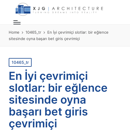
Home
10465_tr
En İyi çevrimiçi slotlar: bir eğlence
sitesinde oyna başarı bet giris çevrimiçi
Posted
10465_tr
in
En İyi çevrimiçi
slotlar: bir eğlence
sitesinde oyna
başarı bet giris
çevrimiçi