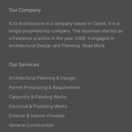
Our Company
XJG Architecture is a company based in Cavite. It is a
single proprietorsip company. The business started as
a freelance practice in the year 2009. It engages in
Architectural Design and Planning.
Read More
Our Services
Architectural Planning & Design
Permit Processing & Requirement
Carpentry & Painting Works
Electrical & Plumbing Works
Exterior & Interior Finishes
General Construction