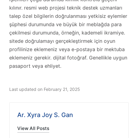
kılınır. resmi web projesi teknik destek uzmanları
talep özel bilgilerin doğrulanması yetkisiz eylemler
şüphesi durumunda ve büyük bir meblağda para
çekilmesi durumunda, örneğin, kademeli ikramiye.
sitede doğrulamayı gerçekleştirmek için oyun
profilinize eklemeniz veya e-postaya bir mektuba
eklemeniz gerekir. dijital fotoğraf. Genellikle uygun
pasaport veya ehliyet.
Last updated on February 21, 2025
Ar. Xyra Joy S. Gan
View All Posts