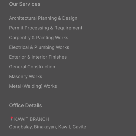
Our Services
Architectural Planning & Design
Permit Processing & Requirement
Carpentry & Painting Works
Electrical & Plumbing Works
Exterior & Interior Finishes
General Construction
Masonry Works
Metal (Welding) Works
Office Details
KAWIT BRANCH
Congbalay, Binakayan, Kawit, Cavite