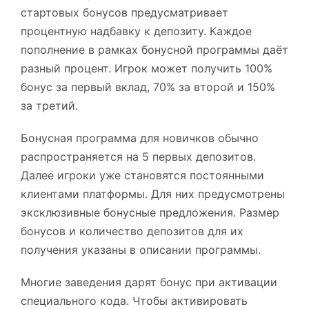
стартовых бонусов предусматривает
процентную надбавку к депозиту. Каждое
пополнение в рамках бонусной программы даёт
разный процент. Игрок может получить 100%
бонус за первый вклад, 70% за второй и 150%
за третий.
Бонусная программа для новичков обычно
распространяется на 5 первых депозитов.
Далее игроки уже становятся постоянными
клиентами платформы. Для них предусмотрены
эксклюзивные бонусные предложения. Размер
бонусов и количество депозитов для их
получения указаны в описании программы.
Многие заведения дарят бонус при активации
специального кода. Чтобы активировать