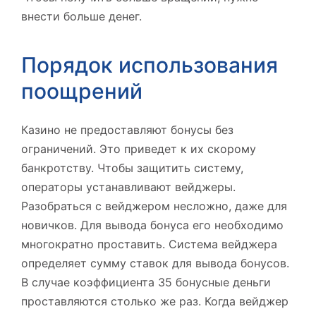
внести больше денег.
Порядок использования
поощрений
Казино не предоставляют бонусы без
ограничений. Это приведет к их скорому
банкротству. Чтобы защитить систему,
операторы устанавливают вейджеры.
Разобраться с вейджером несложно, даже для
новичков. Для вывода бонуса его необходимо
многократно проставить. Система вейджера
определяет сумму ставок для вывода бонусов.
В случае коэффициента 35 бонусные деньги
проставляются столько же раз. Когда вейджер