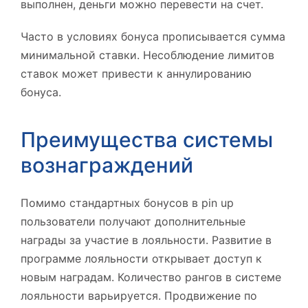
выполнен, деньги можно перевести на счет.
Часто в условиях бонуса прописывается сумма
минимальной ставки. Несоблюдение лимитов
ставок может привести к аннулированию
бонуса.
Преимущества системы
вознаграждений
Помимо стандартных бонусов в pin up
пользователи получают дополнительные
награды за участие в лояльности. Развитие в
программе лояльности открывает доступ к
новым наградам. Количество рангов в системе
лояльности варьируется. Продвижение по