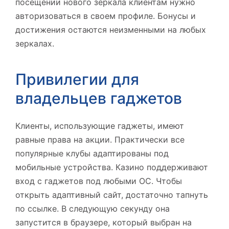
посещении нового зеркала клиентам нужно
авторизоваться в своем профиле. Бонусы и
достижения остаются неизменными на любых
зеркалах.
Привилегии для
владельцев гаджетов
Клиенты, использующие гаджеты, имеют
равные права на акции. Практически все
популярные клубы адаптированы под
мобильные устройства. Казино поддерживают
вход с гаджетов под любыми ОС. Чтобы
открыть адаптивный сайт, достаточно тапнуть
по ссылке. В следующую секунду она
запустится в браузере, который выбран на