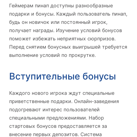
Геймерам пинап доступны разнообразные
подарки и бонусы. Каждый пользователь пинап,
будь он новичок или постоянный игрок,
получает награды. Изучение условий бонусов
поможет избежать неприятных сюрпризов.
Перед снятием бонусных выигрышей требуется
выполнение условий по прокрутке.
Вступительные бонусы
Каждого нового игрока ждут специальные
приветственные подарки. Онлайн-заведения
подогревают интерес пользователей
специальными предложениями. Набор
стартовых бонусов предоставляется за
внесение первых депозитов. Система