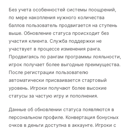
Без учета особенностей системы поощрений,
по мере накопления нужного количества
баллов пользователь продвигается на ступень
выше. Обновление статуса происходит без
участия клиента. Служба поддержки не
участвует в процессе изменения ранга.
Продвигаясь по рангам программы лояльности,
игрок получает более выгодные преимущества.
После регистрации пользователю
автоматически присваивается стартовый
уровень. Игроки получают более высокие
статусы за частую игру и пополнения.
Данные об обновлении статуса появляются в
персональном профиле. Конвертация бонусных
очков в деньги доступна в аккаунте. Игроки с