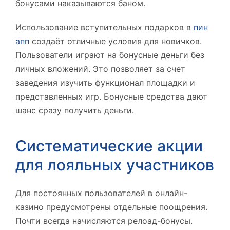
бонусами наказываются баном.
Использование вступительных подарков в
пин
апп
создаёт отличные условия для новичков.
Пользователи играют на бонусные деньги без
личных вложений. Это позволяет за счет
заведения изучить функционал площадки и
представленных игр. Бонусные средства дают
шанс сразу получить деньги.
Систематические акции
для лояльных участников
Для постоянных пользователей в онлайн-
казино предусмотрены отдельные поощрения.
Почти всегда начисляются релоад-бонусы.