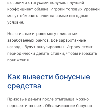
высокими статусами получают лучший
коэффициент обмена. Игроки топовых уровней
могут обменять очки на самые выгодные
условия.
Неактивные игроки могут лишиться
заработанных рангов. Все заработанные
награды будут аннулированы. Игроку стоит
периодически делать ставки, чтобы избежать
понижения.
Как вывести бонусные
средства
Призовые деньги после отыгрыша можно
перевести на счет. Обналичивание бонусов