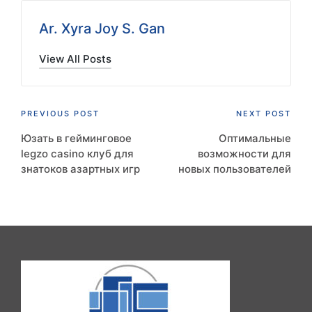
Ar. Xyra Joy S. Gan
View All Posts
Post
PREVIOUS POST
NEXT POST
Юзать в гейминговое
Оптимальные
navigation
legzo casino клуб для
возможности для
знатоков азартных игр
новых пользователей