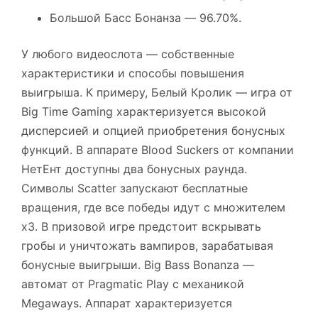
Большой Басс Бонанза ― 96.70%.
У любого видеослота ― собственные
характеристики и способы повышения
выигрыша. К примеру, Белый Кролик — игра от
Big Time Gaming характеризуется высокой
дисперсией и опцией приобретения бонусных
функций. В аппарате Blood Suckers от компании
НетЕнт доступны два бонусных раунда.
Символы Scatter запускают бесплатные
вращения, где все победы идут с множителем
х3. В призовой игре предстоит вскрывать
гробы и уничтожать вампиров, зарабатывая
бонусные выигрыши. Big Bass Bonanza ―
автомат от Pragmatic Play с механикой
Megaways. Аппарат характеризуется