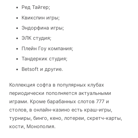
Ред Тайгер;
Квикспин игры;
Эндорфина игры;
ЭЛК студия;
Плейн Гоу компания;
Тандеркик студия;
Betsoft и другие.
Коллекция софта в популярных клубах
периодически пополняется актуальными
играми. Кроме барабанных слотов 777 и
столов, в онлайн-казино есть краш-игры,
турниры, бинго, кено, лотереи, скретч-карты,
кости, Монополия.