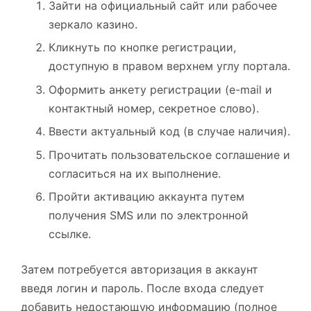
Зайти на официальный сайт или рабочее
зеркало казино.
Кликнуть по кнопке регистрации,
доступную в правом верхнем углу портала.
Оформить анкету регистрации (e-mail и
контактный номер, секретное слово).
Ввести актуальный код (в случае наличия).
Прочитать пользовательское соглашение и
согласиться на их выполнение.
Пройти активацию аккаунта путем
получения SMS или по электронной
ссылке.
Затем потребуется авторизация в аккаунт
введя логин и пароль. После входа следует
добавить недостающую информацию (полное