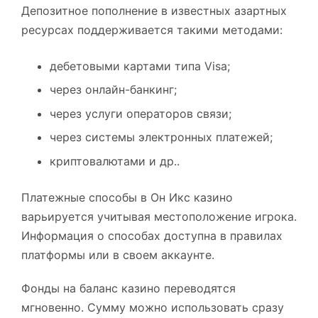
Депозитное пополнение в известных азартных
ресурсах поддерживается такими методами:
дебетовыми картами типа Visa;
через онлайн-банкинг;
через услуги операторов связи;
через системы электронных платежей;
криптовалютами и др..
Платежные способы в Он Икс казино
варьируется учитывая местоположение игрока.
Информация о способах доступна в правилах
платформы или в своем аккаунте.
Фонды на баланс казино переводятся
мгновенно. Сумму можно использовать сразу