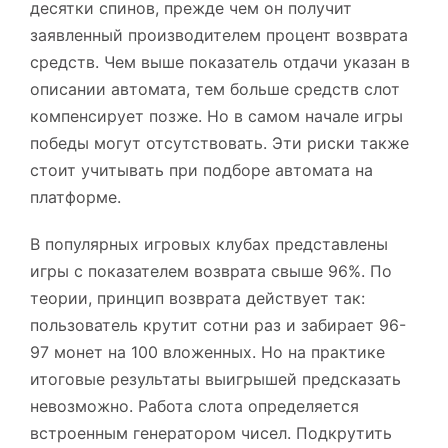
десятки спинов, прежде чем он получит
заявленный производителем процент возврата
средств. Чем выше показатель отдачи указан в
описании автомата, тем больше средств слот
компенсирует позже. Но в самом начале игры
победы могут отсутствовать. Эти риски также
стоит учитывать при подборе автомата на
платформе.
В популярных игровых клубах представлены
игры с показателем возврата свыше 96%. По
теории, принцип возврата действует так:
пользователь крутит сотни раз и забирает 96-
97 монет на 100 вложенных. Но на практике
итоговые результаты выигрышей предсказать
невозможно. Работа слота определяется
встроенным генератором чисел. Подкрутить