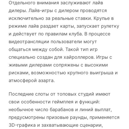
Отдельного внимания заслуживают лайв
дилеры. Лайв-игры с дилером проводятся
исключительно за реальные ставки. Крупье в
режиме лайв раздает карты, запускает рулетку
и действует по правилам клуба. В процессе
видеотрансляции пользователи могут
общаться между собой. Такой тип игр
специально создан для хайроллеров. Игры с
живыми дилерами сопряжены с высокими
рисками, возможностью крупного выигрыша и
атмосферой азарта.
Последние слоты от топовых студий имеют
свои особенности геймплея и функций:
необычное число барабанов и линий выплат,
предусмотрены призовые раунды, применяется
3D-графика и захватывающие сценарии,