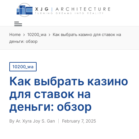
Home
10200_wa
Как выбрать казино для ставок на
деньги: обзор
Posted
10200_wa
in
Как выбрать казино
для ставок на
деньги: обзор
By
Ar. Xyra Joy S. Gan
February 7, 2025
Posted
by