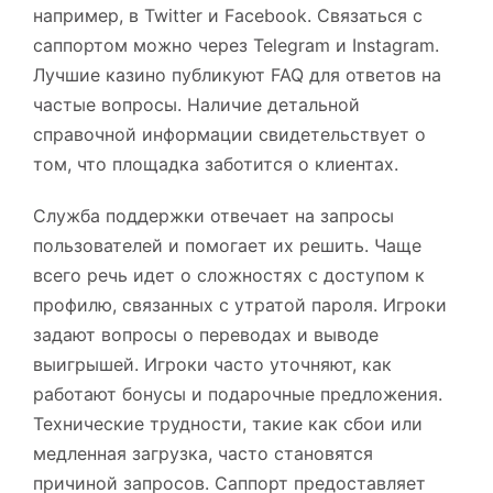
например, в Twitter и Facebook. Связаться с
саппортом можно через Telegram и Instagram.
Лучшие казино публикуют FAQ для ответов на
частые вопросы. Наличие детальной
справочной информации свидетельствует о
том, что площадка заботится о клиентах.
Служба поддержки отвечает на запросы
пользователей и помогает их решить. Чаще
всего речь идет о сложностях с доступом к
профилю, связанных с утратой пароля. Игроки
задают вопросы о переводах и выводе
выигрышей. Игроки часто уточняют, как
работают бонусы и подарочные предложения.
Технические трудности, такие как сбои или
медленная загрузка, часто становятся
причиной запросов. Саппорт предоставляет