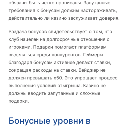
обязаны быть четко прописаны. Запутанные
требования к бонусам должны настораживать,
действительно ли казино заслуживает доверия.
Раздача бонусов свидетельствует о том, что
клуб нацелен на долгосрочные отношения с
игроками. Подарки помогают платформам
выделяться среди конкурентов. Геймеры
благодаря бонусам активнее делают ставки,
сокращая расходы на ставки. Вейджер не
должен превышать x50. Это упрощает процесс
выполнения условий отыгрыша. Казино не
должны вводить запутанные и сложные
подарки.
Бонусные уровни в