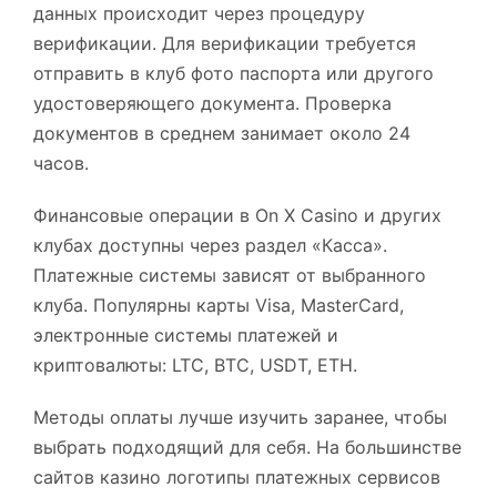
данных происходит через процедуру
верификации. Для верификации требуется
отправить в клуб фото паспорта или другого
удостоверяющего документа. Проверка
документов в среднем занимает около 24
часов.
Финансовые операции в On X Casino и других
клубах доступны через раздел «Касса».
Платежные системы зависят от выбранного
клуба. Популярны карты Visa, MasterCard,
электронные системы платежей и
криптовалюты: LTC, BTC, USDT, ETH.
Методы оплаты лучше изучить заранее, чтобы
выбрать подходящий для себя. На большинстве
сайтов казино логотипы платежных сервисов