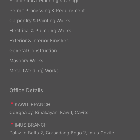
Architectural Planning & Design
Permit Processing & Requirement
Carpentry & Painting Works
Electrical & Plumbing Works
Exterior & Interior Finishes
General Construction
Masonry Works
Metal (Welding) Works
Office Details
KAWIT BRANCH
Congbalay, Binakayan, Kawit, Cavite
IMUS BRANCH
Palazzo Bello 2, Carsadang Bago 2, Imus Cavite