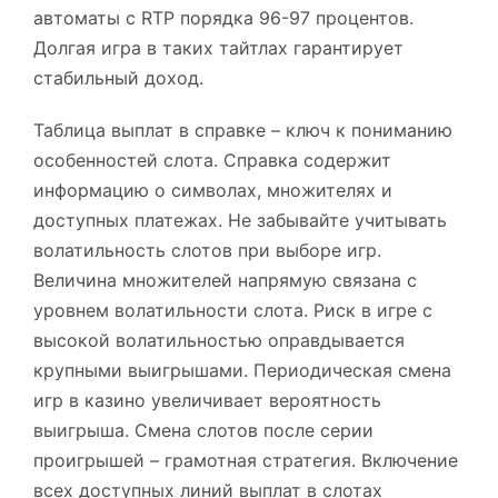
автоматы с RTP порядка 96-97 процентов.
Долгая игра в таких тайтлах гарантирует
стабильный доход.
Таблица выплат в справке – ключ к пониманию
особенностей слота. Справка содержит
информацию о символах, множителях и
доступных платежах. Не забывайте учитывать
волатильность слотов при выборе игр.
Величина множителей напрямую связана с
уровнем волатильности слота. Риск в игре с
высокой волатильностью оправдывается
крупными выигрышами. Периодическая смена
игр в казино увеличивает вероятность
выигрыша. Смена слотов после серии
проигрышей – грамотная стратегия. Включение
всех доступных линий выплат в слотах