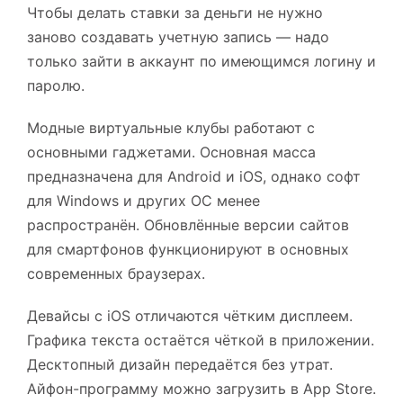
Чтобы делать ставки за деньги не нужно
заново создавать учетную запись — надо
только зайти в аккаунт по имеющимся логину и
паролю.
Модные виртуальные клубы работают с
основными гаджетами. Основная масса
предназначена для Android и iOS, однако софт
для Windows и других ОС менее
распространён. Обновлённые версии сайтов
для смартфонов функционируют в основных
современных браузерах.
Девайсы с iOS отличаются чётким дисплеем.
Графика текста остаётся чёткой в приложении.
Десктопный дизайн передаётся без утрат.
Айфон-программу можно загрузить в App Store.