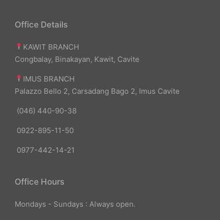
Office Details
KAWIT BRANCH
Congbalay, Binakayan, Kawit, Cavite
IMUS BRANCH
Palazzo Bello 2, Carsadang Bago 2, Imus Cavite
(046) 440-90-38
0922-895-11-50
0977-442-14-21
Office Hours
Mondays - Sundays : Always open.