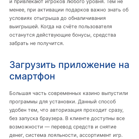
и привлекают игроков любого уровня. Тем не
менее, при активации подарков важно знать об
условиях отыгрыша до обналичивания
выигрышей. Когда на счёте пользователя
останутся действующие бонусы, средства
забрать не получится.
Загрузить приложение на
смартфон
Большая часть современных казино выпустили
программы для установки. Данный способ
удобен тем, что авторизация проходит сразу,
без запуска браузера. В клиенте доступны все
возможности — перевод средств и снятие
денег, система лояльности, ассортимент игр.