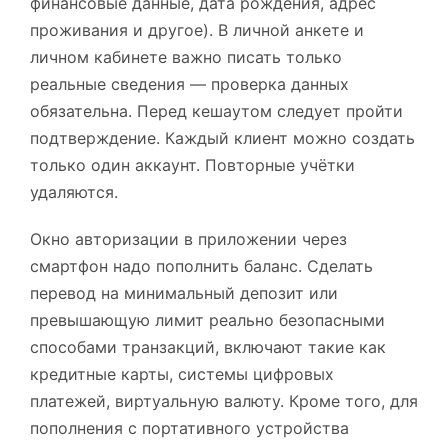
финансовые данные, дата рождения, адрес
проживания и другое). В личной анкете и
личном кабинете важно писать только
реальные сведения ― проверка данных
обязательна. Перед кешаутом следует пройти
подтверждение. Каждый клиент можно создать
только один аккаунт. Повторные учётки
удаляются.
Окно авторизации в приложении через
смартфон надо пополнить баланс. Сделать
перевод на минимальный депозит или
превышающую лимит реально безопасными
способами транзакций, включают такие как
кредитные карты, системы цифровых
платежей, виртуальную валюту. Кроме того, для
пополнения с портативного устройства