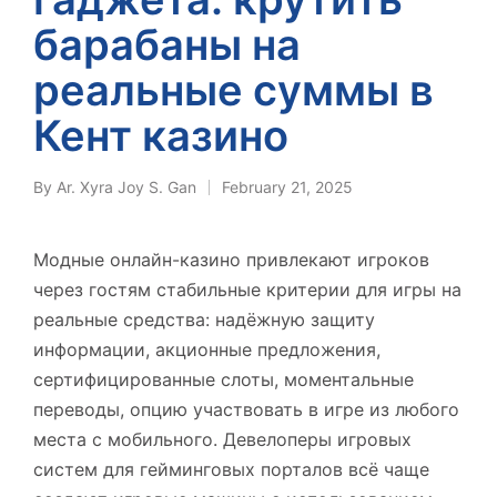
барабаны на
реальные суммы в
Кент казино
By
Ar. Xyra Joy S. Gan
February 21, 2025
Posted
by
Модные онлайн-казино привлекают игроков
через гостям стабильные критерии для игры на
реальные средства: надёжную защиту
информации, акционные предложения,
сертифицированные слоты, моментальные
переводы, опцию участвовать в игре из любого
места с мобильного. Девелоперы игровых
систем для гейминговых порталов всё чаще