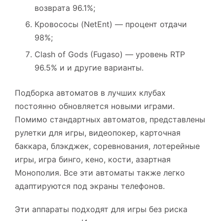
возврата 96.1%;
Кровососы (NetEnt) — процент отдачи
98%;
Clash of Gods (Fugaso) — уровень RTP
96.5% и и другие варианты.
Подборка автоматов в лучших клубах
постоянно обновляется новыми играми.
Помимо стандартных автоматов, представлены
рулетки для игры, видеопокер, карточная
баккара, блэкджек, соревнования, лотерейные
игры, игра бинго, кено, кости, азартная
Монополия. Все эти автоматы также легко
адаптируются под экраны телефонов.
Эти аппараты подходят для игры без риска