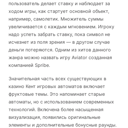
пользователь делает ставку и наблюдает за
ходом игры, как стартует основной объект,
например, самолетик. Множитель суммы
увеличивается с каждым мгновением. Игроку
надо успеть забрать ставку, пока символ не
исчезнет из поля зрения — в другом случае
деньги потеряются. Одним из хитов данного
жанра можно назвать игру Aviator созданная
компанией Spribe.
Значительная часть всех существующих в
казино Кент игровых автоматов включает
фруктовые темы. Это напоминает старые
автоматы, но с использованием современных
технологий. Включена более насыщенная
визуализация, появились оригинальные
элементы и дополнительные бонусные раунды.