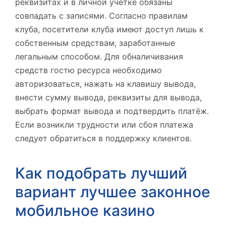
реквизитах и в личной учётке обязаны
совпадать с записями. Согласно правилам
клуба, посетители клуба имеют доступ лишь к
собственным средствам, заработанные
легальным способом. Для обналичивания
средств гостю ресурса необходимо
авторизоваться, нажать на клавишу вывода,
внести сумму вывода, реквизиты для вывода,
выбрать формат вывода и подтвердить платёж.
Если возникли трудности или сбоя платежа
следует обратиться в поддержку клиентов.
Как подобрать лучший
вариант лучшее законное
мобильное казино