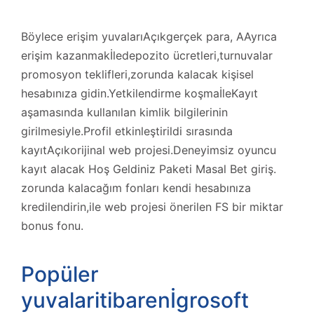
Böylece erişim yuvalarıAçıkgerçek para, AAyrıca
erişim kazanmakİledepozito ücretleri,turnuvalar
promosyon teklifleri,zorunda kalacak kişisel
hesabınıza gidin.Yetkilendirme koşmaİleKayıt
aşamasında kullanılan kimlik bilgilerinin
girilmesiyle.Profil etkinleştirildi sırasında
kayıtAçıkorijinal web projesi.Deneyimsiz oyuncu
kayıt alacak Hoş Geldiniz Paketi Masal Bet giriş.
zorunda kalacağım fonları kendi hesabınıza
kredilendirin,ile web projesi önerilen FS bir miktar
bonus fonu.
Popüler
yuvalaritibarenİgrosoft