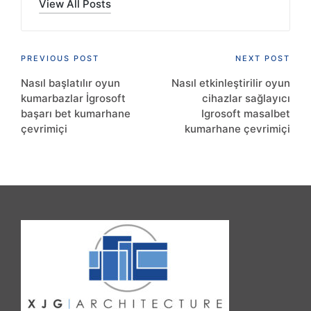
View All Posts
Post
PREVIOUS POST
NEXT POST
Nasıl başlatılır oyun
Nasıl etkinleştirilir oyun
navigation
kumarbazlar İgrosoft
cihazlar sağlayıcı
başarı bet kumarhane
Igrosoft masalbet
çevrimiçi
kumarhane çevrimiçi