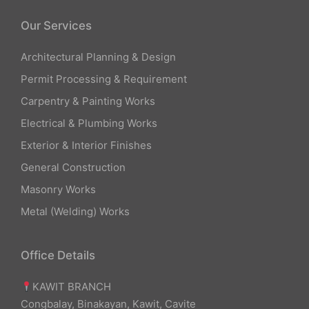
Our Services
Architectural Planning & Design
Permit Processing & Requirement
Carpentry & Painting Works
Electrical & Plumbing Works
Exterior & Interior Finishes
General Construction
Masonry Works
Metal (Welding) Works
Office Details
KAWIT BRANCH
Congbalay, Binakayan, Kawit, Cavite