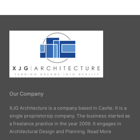
Our Company
XJG Architecture is a company based in Cavite. It is a
single proprietorsip company. The business started as
a freelance practice in the year 2009. It engages in
Architectural Design and Planning.
Read More