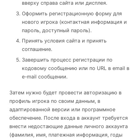
вверху справа сайта или дисплея.
Оформить регистрационную форму для
нового игрока (контактная информация и
пароль, доступный пароль).
Принять условия сайта и принять
соглашение.
Завершить процесс регистрации по
кодовому сообщению или по URL в email в
e-mail сообщении.
Затем нужно будет провести авторизацию в
профиль игрока по своим данным, в
адаптированной версии или программное
обеспечение. После входа в аккаунт требуется
внести недостающие данные личного аккаунта
(фамилия, имя, платежная информация, годы