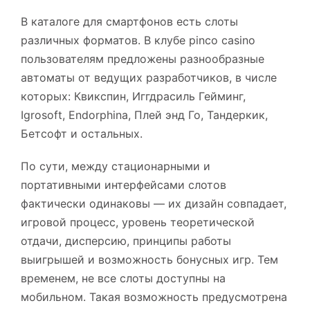
В каталоге для смартфонов есть слоты
различных форматов. В клубе pinco casino
пользователям предложены разнообразные
автоматы от ведущих разработчиков, в числе
которых: Квикспин, Иггдрасиль Гейминг,
Igrosoft, Endorphina, Плей энд Го, Тандеркик,
Бетсофт и остальных.
По сути, между стационарными и
портативными интерфейсами слотов
фактически одинаковы — их дизайн совпадает,
игровой процесс, уровень теоретической
отдачи, дисперсию, принципы работы
выигрышей и возможность бонусных игр. Тем
временем, не все слоты доступны на
мобильном. Такая возможность предусмотрена