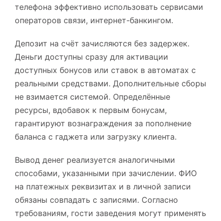
телефона эффективно использовать сервисами
операторов связи, интернет-банкингом.
Депозит на счёт зачисляются без задержек.
Деньги доступны сразу для активации
доступных бонусов или ставок в автоматах с
реальными средствами. Дополнительные сборы
не взимается системой. Определённые
ресурсы, вдобавок к первым бонусам,
гарантируют вознаграждения за пополнение
баланса с гаджета или загрузку клиента.
Вывод денег реализуется аналогичными
способами, указанными при зачислении. ФИО
на платежных реквизитах и в личной записи
обязаны совпадать с записями. Согласно
требованиям, гости заведения могут применять