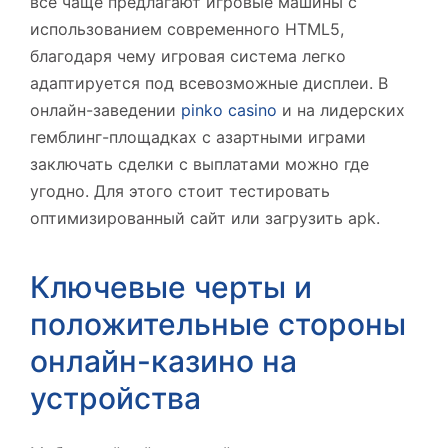
всё чаще предлагают игровые машины с
использованием современного HTML5,
благодаря чему игровая система легко
адаптируется под всевозможные дисплеи. В
онлайн-заведении
pinko casino
и на лидерских
гемблинг-площадках с азартными играми
заключать сделки с выплатами можно где
угодно. Для этого стоит тестировать
оптимизированный сайт или загрузить apk.
Ключевые черты и
положительные стороны
онлайн-казино на
устройства