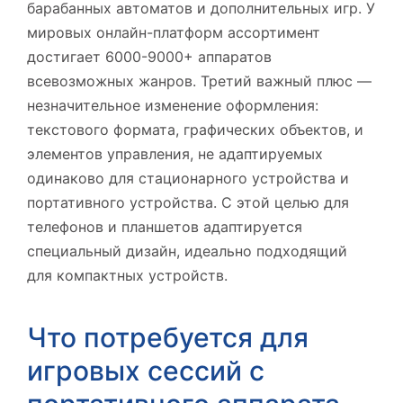
барабанных автоматов и дополнительных игр. У
мировых онлайн-платформ ассортимент
достигает 6000-9000+ аппаратов
всевозможных жанров. Третий важный плюс —
незначительное изменение оформления:
текстового формата, графических объектов, и
элементов управления, не адаптируемых
одинаково для стационарного устройства и
портативного устройства. С этой целью для
телефонов и планшетов адаптируется
специальный дизайн, идеально подходящий
для компактных устройств.
Что потребуется для
игровых сессий с