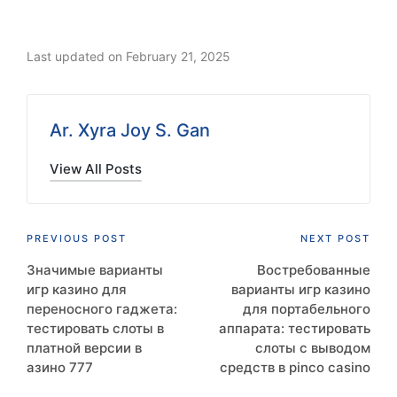
Last updated on February 21, 2025
Ar. Xyra Joy S. Gan
View All Posts
Post
PREVIOUS POST
NEXT POST
Значимые варианты
Востребованные
navigation
игр казино для
варианты игр казино
переносного гаджета:
для портабельного
тестировать слоты в
аппарата: тестировать
платной версии в
слоты с выводом
азино 777
средств в pinco casino