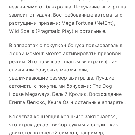
независимо от банкролла. Получение выигрыша
зависит от удачи. Востребованные автоматы с
растущими призами: Mega Fortune (NetEnt),
Wild Spells (Pragmatic Play) и остальные.
В аппаратах с покупкой бонуса пользователь в
любой момент может активировать призовой
режим. Это повышает шансы выиграть фри-
спины или бонусные множители,
увеличивающие размер выигрыша. Лучшие
автоматы с покупными бонусами: The Dog
House Megaways, Белый Кролик, Восхождение
Египта Делюкс, Книга Оз и остальные аппараты.
Ключевая концепция краш-игр заключается,
что игрок делает выбор суммы и следит, как
движется ключевой символ, например,