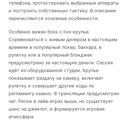
телефона, протестировать выбранные аппараты
и построить собственную тактику. В описании
перечисляются основные особенности.
Особенно важен блок с live-крупье.
Соревноваться с живым дилером в настоящем
времени в популярный покер, баккара, в
рулетку или в популярный блэкджек
предусмотрено за настоящие деньги. Сессия
идёт из оборудованной студии. Крупье
показывает раздачу на камеру, включает
рулетку и совершает другие ходы по
регламенту казино. В трансляции предусмотрен
чат. Риски в лайв-играх выше, но существует
шанс на джекпот, и формируется игровая
атмосфера.