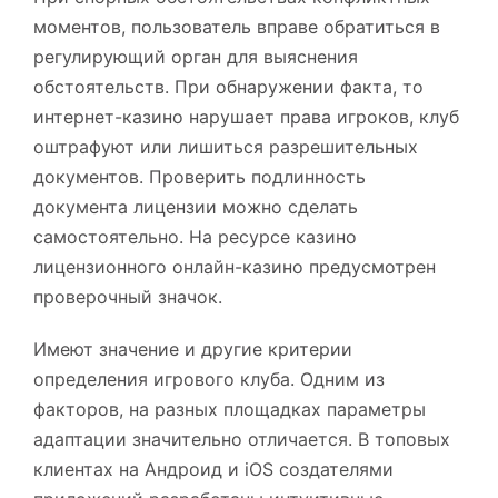
моментов, пользователь вправе обратиться в
регулирующий орган для выяснения
обстоятельств. При обнаружении факта, то
интернет-казино нарушает права игроков, клуб
оштрафуют или лишиться разрешительных
документов. Проверить подлинность
документа лицензии можно сделать
самостоятельно. На ресурсе казино
лицензионного онлайн-казино предусмотрен
проверочный значок.
Имеют значение и другие критерии
определения игрового клуба. Одним из
факторов, на разных площадках параметры
адаптации значительно отличается. В топовых
клиентах на Андроид и iOS создателями