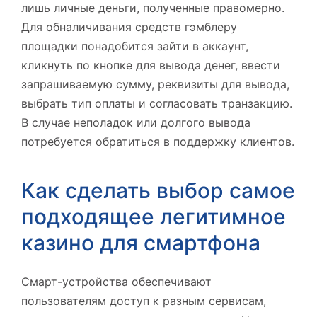
лишь личные деньги, полученные правомерно.
Для обналичивания средств гэмблеру
площадки понадобится зайти в аккаунт,
кликнуть по кнопке для вывода денег, ввести
запрашиваемую сумму, реквизиты для вывода,
выбрать тип оплаты и согласовать транзакцию.
В случае неполадок или долгого вывода
потребуется обратиться в поддержку клиентов.
Как сделать выбор самое
подходящее легитимное
казино для смартфона
Смарт-устройства обеспечивают
пользователям доступ к разным сервисам,