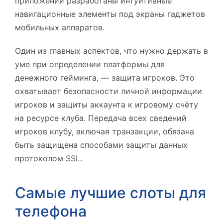
приложений разработаны интуитивные
навигационные элементы под экраны гаджетов
мобильных аппаратов.
Один из главных аспектов, что нужно держать в
уме при определении платформы для
денежного гейминга, — защита игроков. Это
охватывает безопасности личной информации
игроков и защиты аккаунта к игровому счёту
на ресурсе клуба. Передача всех сведений
игроков клубу, включая транзакции, обязана
быть защищена способами защиты данных
протоколом SSL.
Самые лучшие слоты для
телефона