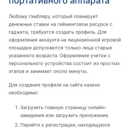
портативного аппарата
Любому гэмблеру, который планирует
денежные ставки на гейминговом ресурсе с
гаджета, требуется создать профиль. Для
оформления аккаунта на лицензионной игровой
площадке допускаются только лица старше
указанного возраста. Оформление учетки с
персонального устройства состоит из простых
этапов и занимает около минуты.
Для создания профиля на сайте казино
необходимо:
Загрузить главную страницу онлайн-
заведения или загрузить приложение.
Перейти к регистрации, находящуюся