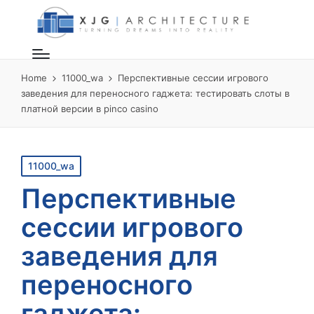
Home
11000_wa
Перспективные сессии игрового
заведения для переносного гаджета: тестировать слоты в
платной версии в pinco casino
Posted
11000_wa
in
Перспективные
сессии игрового
заведения для
переносного
гаджета: