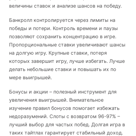
величины ставок и анализе шансов на победу.
Банкролл контролируется через лимиты на
победы и потери. Контроль времени и паузы
позволяют сохранить концентрацию в игре.
Пропорциональные ставки увеличивают шансы
на долгую игру. Крупные ставки, потеря
которых завершит игру, лучше избегать. Лучше
делать небольшие ставки и повышать их по
мере выигрышей.
Бонусы и акции – полезный инструмент для
увеличения выигрышей. Внимательное
изучение правил бонусов помогает избежать
недоразумений. Слоты с возвратом 96-97% –
лучший выбор для частых побед. Долгая игра в
таких тайтлах гарантирует стабильный доход.