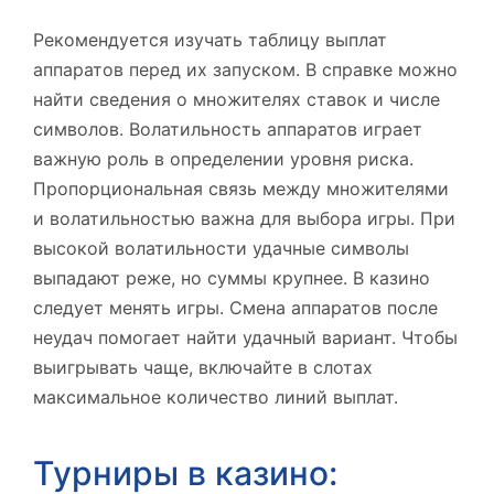
Рекомендуется изучать таблицу выплат
аппаратов перед их запуском. В справке можно
найти сведения о множителях ставок и числе
символов. Волатильность аппаратов играет
важную роль в определении уровня риска.
Пропорциональная связь между множителями
и волатильностью важна для выбора игры. При
высокой волатильности удачные символы
выпадают реже, но суммы крупнее. В казино
следует менять игры. Смена аппаратов после
неудач помогает найти удачный вариант. Чтобы
выигрывать чаще, включайте в слотах
максимальное количество линий выплат.
Турниры в казино: