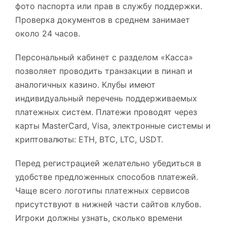
фото паспорта или прав в службу поддержки.
Проверка документов в среднем занимает
около 24 часов.
Персональный кабинет с разделом «Касса»
позволяет проводить транзакции в пинап и
аналогичных казино. Клубы имеют
индивидуальный перечень поддерживаемых
платежных систем. Платежи проводят через
карты MasterCard, Visa, электронные системы и
криптовалюты: ETH, BTC, LTC, USDT.
Перед регистрацией желательно убедиться в
удобстве предложенных способов платежей.
Чаще всего логотипы платежных сервисов
присутствуют в нижней части сайтов клубов.
Игроки должны узнать, сколько времени