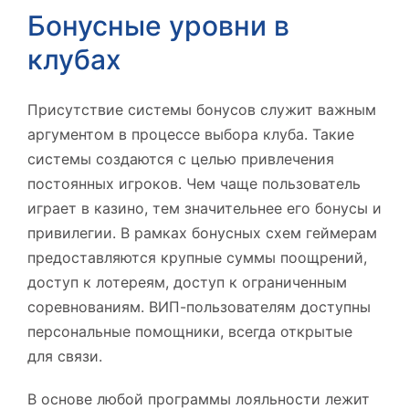
Бонусные уровни в
клубах
Присутствие системы бонусов служит важным
аргументом в процессе выбора клуба. Такие
системы создаются с целью привлечения
постоянных игроков. Чем чаще пользователь
играет в казино, тем значительнее его бонусы и
привилегии. В рамках бонусных схем геймерам
предоставляются крупные суммы поощрений,
доступ к лотереям, доступ к ограниченным
соревнованиям. ВИП-пользователям доступны
персональные помощники, всегда открытые
для связи.
В основе любой программы лояльности лежит