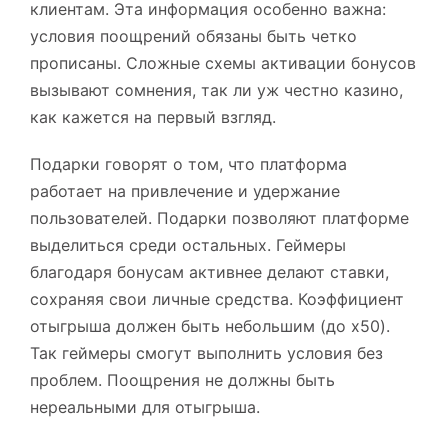
клиентам. Эта информация особенно важна:
условия поощрений обязаны быть четко
прописаны. Сложные схемы активации бонусов
вызывают сомнения, так ли уж честно казино,
как кажется на первый взгляд.
Подарки говорят о том, что платформа
работает на привлечение и удержание
пользователей. Подарки позволяют платформе
выделиться среди остальных. Геймеры
благодаря бонусам активнее делают ставки,
сохраняя свои личные средства. Коэффициент
отыгрыша должен быть небольшим (до x50).
Так геймеры смогут выполнить условия без
проблем. Поощрения не должны быть
нереальными для отыгрыша.