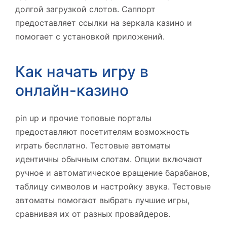
долгой загрузкой слотов. Саппорт
предоставляет ссылки на зеркала казино и
помогает с установкой приложений.
Как начать игру в
онлайн-казино
pin up и прочие топовые порталы
предоставляют посетителям возможность
играть бесплатно. Тестовые автоматы
идентичны обычным слотам. Опции включают
ручное и автоматическое вращение барабанов,
таблицу символов и настройку звука. Тестовые
автоматы помогают выбрать лучшие игры,
сравнивая их от разных провайдеров.