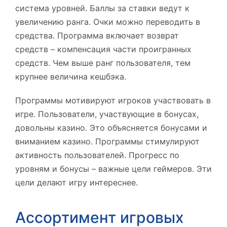
система уровней. Баллы за ставки ведут к
увеличению ранга. Очки можно переводить в
средства. Программа включает возврат
средств – компенсация части проигранных
средств. Чем выше ранг пользователя, тем
крупнее величина кешбэка.
Программы мотивируют игроков участвовать в
игре. Пользователи, участвующие в бонусах,
довольны казино. Это объясняется бонусами и
вниманием казино. Программы стимулируют
активность пользователей. Прогресс по
уровням и бонусы – важные цели геймеров. Эти
цели делают игру интереснее.
Ассортимент игровых