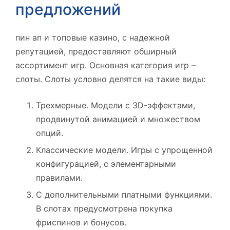
предложений
пин ап и топовые казино, с надежной
репутацией, предоставляют обширный
ассортимент игр. Основная категория игр –
слоты. Слоты условно делятся на такие виды:
Трехмерные. Модели с 3D-эффектами,
продвинутой анимацией и множеством
опций.
Классические модели. Игры с упрощенной
конфигурацией, с элементарными
правилами.
С дополнительными платными функциями.
В слотах предусмотрена покупка
фриспинов и бонусов.