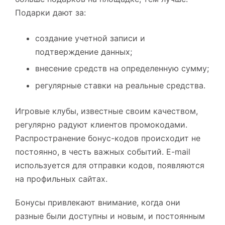
Подарки дают за:
создание учетной записи и
подтверждение данных;
внесение средств на определенную сумму;
регулярные ставки на реальные средства.
Игровые клубы, известные своим качеством,
регулярно радуют клиентов промокодами.
Распространение бонус-кодов происходит не
постоянно, в честь важных событий. E-mail
используется для отправки кодов, появляются
на профильных сайтах.
Бонусы привлекают внимание, когда они
разные были доступны и новым, и постоянным