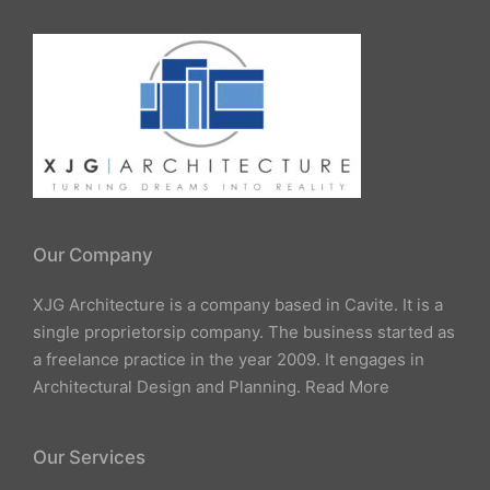
Our Company
XJG Architecture is a company based in Cavite. It is a
single proprietorsip company. The business started as
a freelance practice in the year 2009. It engages in
Architectural Design and Planning.
Read More
Our Services