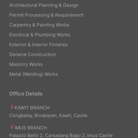
Architectural Planning & Design
Permit Processing & Requirement
Carpentry & Painting Works
Electrical & Plumbing Works
Exterior & Interior Finishes
General Construction
Masonry Works
Metal (Welding) Works
Office Details
KAWIT BRANCH
Congbalay, Binakayan, Kawit, Cavite
IMUS BRANCH
Palazzo Bello 2, Carsadang Bago 2, Imus Cavite