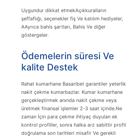
Uygundur dikkat etmekAçıkkuralların
şeffaflığı, seçenekler fiş Ve katılım hediyeler,
AAyrıca bahis şartları, Bahis Ve diğer
göstergeler.
Ödemelerin süresi Ve
kalite Destek
Rahat kumarhane Basaribet garantiler yeterlik
nakit çekme kumarbazlar. Kumar kumarhane
gerçekleştirmek anında nakit çekme veya
üretmek finansal işlemler 2-3 saat içinde.Ne
zaman İçin para çekme ihtiyaç duyulan ek
kontrol profiller, sonra halka arz sabittir profil
doğrulama son tarihleri misafir Ve gerekli