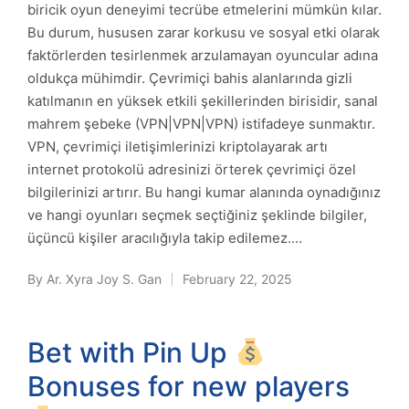
biricik oyun deneyimi tecrübe etmelerini mümkün kılar.
Bu durum, hususen zarar korkusu ve sosyal etki olarak
faktörlerden tesirlenmek arzulamayan oyuncular adına
oldukça mühimdir. Çevrimiçi bahis alanlarında gizli
katılmanın en yüksek etkili şekillerinden birisidir, sanal
mahrem şebeke (VPN|VPN|VPN) istifadeye sunmaktır.
VPN, çevrimiçi iletişimlerinizi kriptolayarak artı
internet protokolü adresinizi örterek çevrimiçi özel
bilgilerinizi artırır. Bu hangi kumar alanında oynadığınız
ve hangi oyunları seçmek seçtiğiniz şeklinde bilgiler,
üçüncü kişiler aracılığıyla takip edilemez.…
By
Ar. Xyra Joy S. Gan
February 22, 2025
Posted
by
Bet with Pin Up
Bonuses for new players