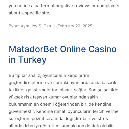
you notice a pattern of negative reviews or complaints
about a specific site,…
By
Ar. Xyra Joy S. Gan
February 20, 2025
Posted
by
MatadorBet Online Casino
in Turkey
Bu tip bir analiz, oyuncuların kendilerini
güçlendirmelerine ve sonraki oyunlarda daha başarılı
taktikler geliştirmelerine olanak sağlar. Son şu şekilde,
yüksek risk taşıyan kumar oyunlarında sakin
bulunmanın en önemli öğelerinden biri de kendine
güvenmektir. Kendine itimat, oyuncuların tercih verme
süreçlerini pozitif tarafında değiştirebilir ve stres
altında daha iyi gösterim sunmalarına destek olabilir.