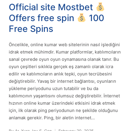
Official site Mostbet
Offers free spin
100
Free Spins
Öncelikle, online kumar web sitelerinin nasıl işlediğini
idrak etmek mühimdir. Kumar platformlar, katılımcıların
sanal çevrede oyun oyun oynamasına olanak tanır. Bu
oyun çeşitleri sıklıkla gerçek eş zamanlı olarak icra
edilir ve katılımcıların anlık tepki, oyun tecrübesini
değiştirebilir. Yavaş bir internet bağlantısı, oyunların
yükleme periyodunu uzun tutabilir ve bu da
katılımcının yaşantısını olumsuz değiştirebilir. İnternet
hızının online kumar üzerindeki etkisini idrak etmek
için, ilk olarak ping periyodunun ne şekilde olduğunu
anlamak gerekir. Ping, bir aletin internet…
By
Ar. Xyra Joy S. Gan
February 20, 2025