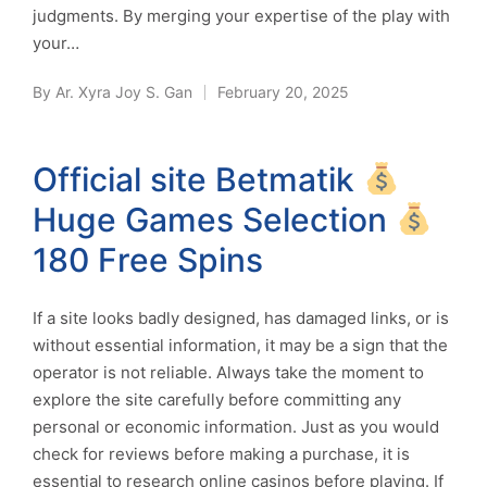
judgments. By merging your expertise of the play with
your…
By
Ar. Xyra Joy S. Gan
February 20, 2025
Posted
by
Official site Betmatik
Huge Games Selection
180 Free Spins
If a site looks badly designed, has damaged links, or is
without essential information, it may be a sign that the
operator is not reliable. Always take the moment to
explore the site carefully before committing any
personal or economic information. Just as you would
check for reviews before making a purchase, it is
essential to research online casinos before playing. If