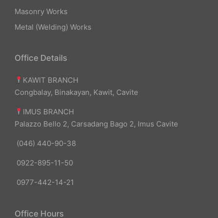
Masonry Works
Metal (Welding) Works
Office Details
KAWIT BRANCH
Congbalay, Binakayan, Kawit, Cavite
IMUS BRANCH
Palazzo Bello 2, Carsadang Bago 2, Imus Cavite
(046) 440-90-38
0922-895-11-50
0977-442-14-21
Office Hours