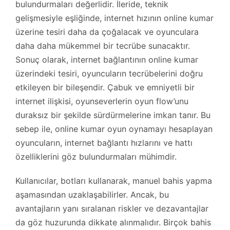
bulundurmaları değerlidir. İleride, teknik
gelişmesiyle eşliğinde, internet hızının online kumar
üzerine tesiri daha da çoğalacak ve oyunculara
daha daha mükemmel bir tecrübe sunacaktır.
Sonuç olarak, internet bağlantının online kumar
üzerindeki tesiri, oyuncuların tecrübelerini doğru
etkileyen bir bileşendir. Çabuk ve emniyetli bir
internet ilişkisi, oyunseverlerin oyun flow’unu
duraksız bir şekilde sürdürmelerine imkan tanır. Bu
sebep ile, online kumar oyun oynamayı hesaplayan
oyuncuların, internet bağlantı hızlarını ve hattı
özelliklerini göz bulundurmaları mühimdir.
Kullanıcılar, botları kullanarak, manuel bahis yapma
aşamasından uzaklaşabilirler. Ancak, bu
avantajların yanı sıralanan riskler ve dezavantajlar
da göz huzurunda dikkate alınmalıdır. Birçok bahis