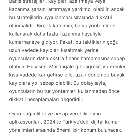
Bahis stratejileri, kayıpları azaltmaya veya
kazanma şansını artırmaya yardımcı olabilir, ancak
bu stratejilerin uygulanması sırasında dikkatli
olunmalıdır. Birçok katılımcı, bahis yöntemlerini
kullanarak daha fazla kazanma hayaliyle
kumarhaneye gidiyor. Fakat, bu taktiklerin çoğu,
uzun vadede kayıpları kısaltmak yerine,
oyuncuların daha ekstra finans harcamasına sebep
olabilir. Hususen, Martingale gibi agresif yöntemler,
kısa vadede kar getirse bile, uzun dönemde büyük
kayıplara yol sebep olabilir. Bu dolayısıyla,
oyuncuların bu tür yöntemleri kullanmadan önce
dikkatli hesaplamaları değerlidir.
Oyun bağımlılığı ve hesap verebilir oyun
aplikasyonları, 2024’te Türkiye’deki dijital kumar
yönelimleri arasında önemli bir konum bulunacak.