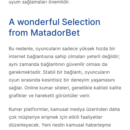
uyum sağlamaları önemlidir.
A wonderful Selection
from MatadorBet
Bu nedenle, oyuncuların sadece yüksek hızda bir
internet bağlantısına sahip olmaları yeterli değildir;
aynı zamanda bağlantının güvenilir olması da
gerekmektedir. Stabil bir bağlantı, oyuncuların
oyun sırasında kesintisiz bir deneyim yaşamasını
sağlar. Online kumar siteleri, genellikle kaliteli kalite
grafikler ve hareketli görüntüler verir.
Kumar platformlar, kamusal medya üzerinden daha
çok müşteriye erişmek için etkili faaliyetler
düzenleyecek. Yeni neslin kamusal haberleşme