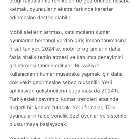
ettiği faydaları ile tehlikeleri de göz önünde hesaba
katmak, oyuncuların ekstra farkında kararlar
edinmesine destek olabilir.
Mobil aletlerin artması, katılımcıların kumar
oyunlarına herhangi yerden giriş imkan tanımasına
fırsat tanıyor. 2024’te, mobil programların daha
fazla nitelik temin etmesi ve katılımcı deneyimini
geliştirmesi tahmin ediliyor. Bu vaziyet,
kullanıcıların kumar müsabaka yapmak için daha
çok vakit geçirmesine sebep oluşabilir. Yerli
aplikasyon geliştiricilerin çoğalması da 2024’te
Türkiye’deki çevrimiçi kumar trendleri arasında
değerli bir konum tutacak. Yerli firmalar, Türk
oyuncuların talep yönelik özel oyunlar ve sistemler
oluşturmaya başlayacak.
Kumarhaneler, sadakat programı katılımcılarına