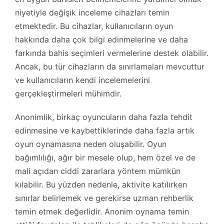
niyetiyle değişik inceleme cihazları temin
etmektedir. Bu cihazlar, kullanıcıların oyun
hakkında daha çok bilgi edinmelerine ve daha
farkında bahis seçimleri vermelerine destek olabilir.
Ancak, bu tür cihazların da sınırlamaları mevcuttur
ve kullanıcıların kendi incelemelerini
gerçekleştirmeleri mühimdir.
Anonimlik, birkaç oyuncuların daha fazla tehdit
edinmesine ve kaybettiklerinde daha fazla artık
oyun oynamasına neden oluşabilir. Oyun
bağımlılığı, ağır bir mesele olup, hem özel ve de
mali açıdan ciddi zararlara yöntem mümkün
kılabilir. Bu yüzden nedenle, aktivite katılırken
sınırlar belirlemek ve gerekirse uzman rehberlik
temin etmek değerlidir. Anonim oynama temin