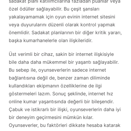
sadakat planı katılımcılarına fazladan puanlar veya
özel ödüller sağlayabilir. Bu çeşit şansları
yakalayamamak için oyun evinin internet sitesini
veya duyurularını düzenli olarak kontrol yapmak
önemlidir. Sadakat planlarının bir diğer kritik yararı,
başka kumarhanelerle olan ilişkileridir.
Üst verimli bir cihaz, sakin bir internet ilişkisiyle
bile daha daha mükemmel bir yaşantı sağlayabilir.
Bu sebep ile, oyunseverlerin sadece internet
bağlantısına değil de, benzer zaman diliminde
kullandıkları ekipmanın özelliklerine de ilgi
göstermeleri lazım. Sonuç şeklinde, internet hız
online kumar yaşantısında değerli bir bileşendir.
Çabuk ve istikrarlı bir ilişki, oyunseverlerin daha iyi
bir deneyim geçirmesini mümkün kılar.
Oyunseverler, bu faktörleri dikkate hesaba katarak