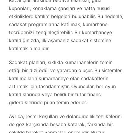
Kazançlar arasında bedava seanslar, gıda
kuponları, konaklama şansları ve hatta hususi
etkinliklere katılım belgeleri bulunabilir. Bu nedenle,
sadakat programlarına katılmak, kumarhane
tecrübenizi zenginleştirebilir. Bir kumarhaneye
katıldığınızda, ilk aşamanız sadakat sistemine
katılmak olmalıdır.
Sadakat planları, sıklıkla kumarhanelerin temin
ettiği bir dizi ödül ve yarardan oluşur. Bu sistemler,
katılımcıların kumarhaneye olan sadakatlerini
artırmak için tasarlanmıştır. Oyuncular, her oyun
katıldıklarında veya belirli bir tutar finans
giderdiklerinde puan temin ederler.
Ayrıca, resmi koşulları ve dolandırıcılık tehlikelerini
de göz karşısında hesaba katarak, farkında bir
şekilde hareket yapmaları önemlidir. Bu tür