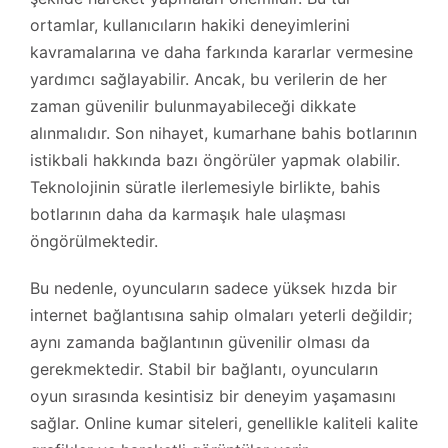
ortamlar, kullanıcıların hakiki deneyimlerini
kavramalarına ve daha farkında kararlar vermesine
yardımcı sağlayabilir. Ancak, bu verilerin de her
zaman güvenilir bulunmayabileceği dikkate
alınmalıdır. Son nihayet, kumarhane bahis botlarının
istikbali hakkında bazı öngörüler yapmak olabilir.
Teknolojinin süratle ilerlemesiyle birlikte, bahis
botlarının daha da karmaşık hale ulaşması
öngörülmektedir.
Bu nedenle, oyuncuların sadece yüksek hızda bir
internet bağlantısına sahip olmaları yeterli değildir;
aynı zamanda bağlantının güvenilir olması da
gerekmektedir. Stabil bir bağlantı, oyuncuların
oyun sırasında kesintisiz bir deneyim yaşamasını
sağlar. Online kumar siteleri, genellikle kaliteli kalite