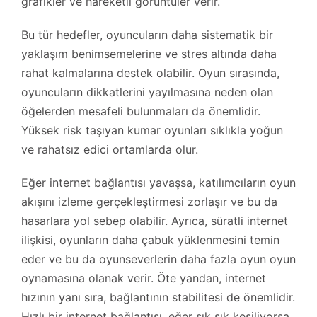
grafikler ve hareketli görüntüler verir.
Bu tür hedefler, oyuncuların daha sistematik bir
yaklaşım benimsemelerine ve stres altında daha
rahat kalmalarına destek olabilir. Oyun sırasında,
oyuncuların dikkatlerini yayılmasına neden olan
öğelerden mesafeli bulunmaları da önemlidir.
Yüksek risk taşıyan kumar oyunları sıklıkla yoğun
ve rahatsız edici ortamlarda olur.
Eğer internet bağlantısı yavaşsa, katılımcıların oyun
akışını izleme gerçekleştirmesi zorlaşır ve bu da
hasarlara yol sebep olabilir. Ayrıca, süratli internet
ilişkisi, oyunların daha çabuk yüklenmesini temin
eder ve bu da oyunseverlerin daha fazla oyun oyun
oynamasına olanak verir. Öte yandan, internet
hızının yanı sıra, bağlantının stabilitesi de önemlidir.
Hızlı bir internet bağlantısı, eğer sık sık kesiliyorsa,