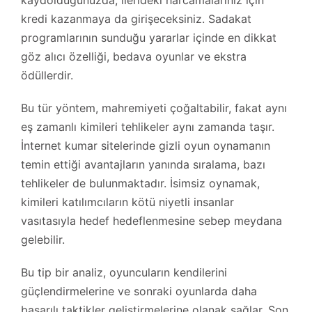
kaydolduğunuzda, ilerideki harcamalarınız için
kredi kazanmaya da girişeceksiniz. Sadakat
programlarının sunduğu yararlar içinde en dikkat
göz alıcı özelliği, bedava oyunlar ve ekstra
ödüllerdir.
Bu tür yöntem, mahremiyeti çoğaltabilir, fakat aynı
eş zamanlı kimileri tehlikeler aynı zamanda taşır.
İnternet kumar sitelerinde gizli oyun oynamanın
temin ettiği avantajların yanında sıralama, bazı
tehlikeler de bulunmaktadır. İsimsiz oynamak,
kimileri katılımcıların kötü niyetli insanlar
vasıtasıyla hedef hedeflenmesine sebep meydana
gelebilir.
Bu tip bir analiz, oyuncuların kendilerini
güçlendirmelerine ve sonraki oyunlarda daha
başarılı taktikler geliştirmelerine olanak sağlar. Son