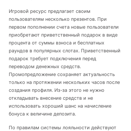
Игровой ресурс предлагает своим
пользователям несколько презентов. При
первом пополнении счета новые пользователи
приобретают приветственный подарок в виде
процента от суммы взноса и бесплатных
раундов в популярных слотах. Приветственный
подарок требует подключения перед
переводом денежных средств.
Промопредложение сохраняет актуальность
только на протяжении нескольких часов после
создания профиля. Из-за этого не нужно
откладывать внесение средств и не
использовать хороший шанс на начисление
бонуса к величине депозита.
По правилам системы лояльности действуют