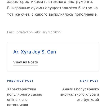
характеристиками платежного инструмента.
Выигранные суммы осуществляются быстро на
тот же счет, с какого выполнялось пополнение.
Last updated on February 17, 2025
Ar. Xyra Joy S. Gan
View All Posts
Post
PREVIOUS POST
NEXT POST
Характеристика
Анализ популярного
navigation
популярного casino
виртуального клуба и
online и его
его функций
потенциала