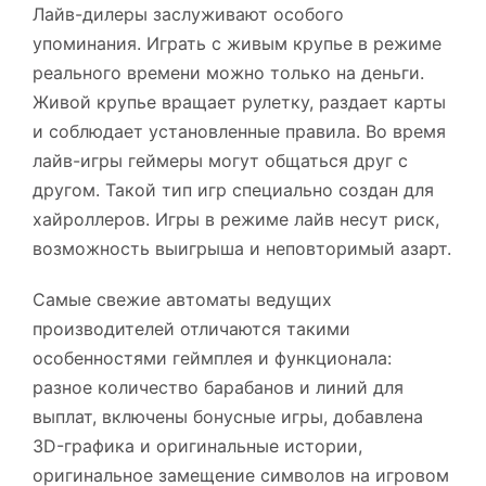
Лайв-дилеры заслуживают особого
упоминания. Играть с живым крупье в режиме
реального времени можно только на деньги.
Живой крупье вращает рулетку, раздает карты
и соблюдает установленные правила. Во время
лайв-игры геймеры могут общаться друг с
другом. Такой тип игр специально создан для
хайроллеров. Игры в режиме лайв несут риск,
возможность выигрыша и неповторимый азарт.
Самые свежие автоматы ведущих
производителей отличаются такими
особенностями геймплея и функционала:
разное количество барабанов и линий для
выплат, включены бонусные игры, добавлена
3D-графика и оригинальные истории,
оригинальное замещение символов на игровом