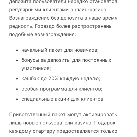
депозита пользователи нередко становятся
регулярными клиентами онлайн-казино.
Вознаграждение без депозита в наше время
редкость. Гораздо более распространены
подобные вознаграждения:
начальный пакет для новичков;
бонусы за депозиты для постоянных
участников;
кэшбэк до 20% каждую неделю;
особая программа для клиентов;
специальные акции для клиентов.
Приветственный пакет могут активировать
лишь новые пользователи казино. Подарок
каждому стартеру предоставляется только