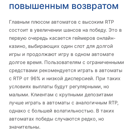
повышенным возвратом
Главным плюсом автоматов с высоким RTP
состоит в увеличении шансов на победу. Это в
первую очередь касается геймеров онлайн-
казино, выбирающих один слот для долгой
игры и продолжают игру в одном автомате
долгое время. Пользователям с ограниченными
средствами рекомендуется играть в автоматы
с RTP от 96% и низкой дисперсией. При таких
условиях выплаты будут регулярными, но
малыми. Клиентам с крупными депозитами
лучше играть в автоматы с аналогичным RTP,
однако с большей волатильностью. В таких
автоматах победы случаются редко, но
значительны.