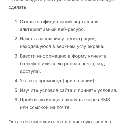
сделать:
Открыть официальный портал или
альтернативный веб-ресурс.
Нажать на клавишу регистрации,
находящуюся в верхнем углу экрана.
Ввести информацию в форму клиента
(телефон или электронная почта, код
доступа).
Указать промокод (при наличии).
Изучить условия сайта и принять условия.
Пройти активацию аккаунта через SMS
или ссылкой на почте.
Остается выполнить вход в учетную запись с