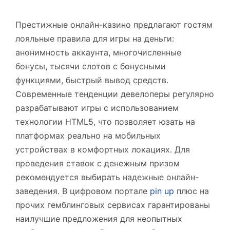
by
Престижные онлайн-казино предлагают гостям
лояльные правила для игры на деньги:
анонимность аккаунта, многочисленные
бонусы, тысячи слотов с бонусными
функциями, быстрый вывод средств.
Современные тенденции девелоперы регулярно
разрабатывают игры с использованием
технологии HTML5, что позволяет юзать на
платформах реально на мобильных
устройствах в комфортных локациях. Для
проведения ставок с денежным призом
рекомендуется выбирать надежные онлайн-
заведения. В цифровом портале
pin up
плюс на
прочих гемблинговых сервисах гарантированы
наилучшие предложения для неопытных