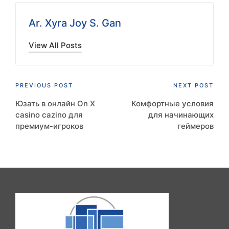
Ar. Xyra Joy S. Gan
View All Posts
Post
PREVIOUS POST
NEXT POST
Юзать в онлайн On X
Комфортные условия
navigation
casino cazino для
для начинающих
премиум-игроков
геймеров