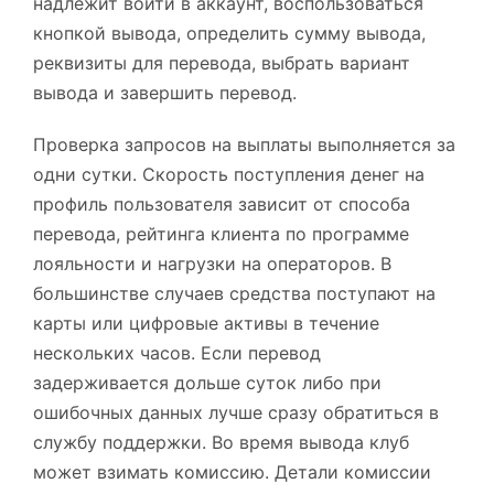
надлежит войти в аккаунт, воспользоваться
кнопкой вывода, определить сумму вывода,
реквизиты для перевода, выбрать вариант
вывода и завершить перевод.
Проверка запросов на выплаты выполняется за
одни сутки. Скорость поступления денег на
профиль пользователя зависит от способа
перевода, рейтинга клиента по программе
лояльности и нагрузки на операторов. В
большинстве случаев средства поступают на
карты или цифровые активы в течение
нескольких часов. Если перевод
задерживается дольше суток либо при
ошибочных данных лучше сразу обратиться в
службу поддержки. Во время вывода клуб
может взимать комиссию. Детали комиссии