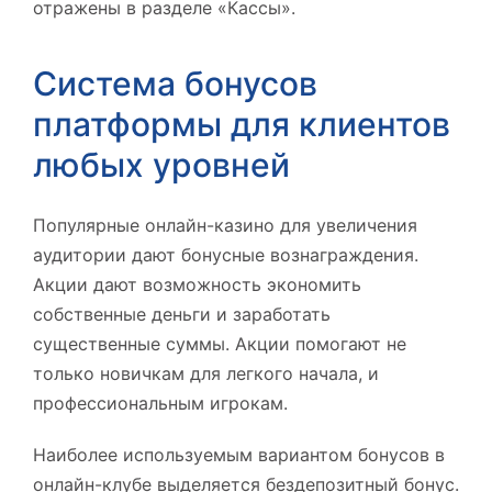
отражены в разделе «Кассы».
Система бонусов
платформы для клиентов
любых уровней
Популярные онлайн-казино для увеличения
аудитории дают бонусные вознаграждения.
Акции дают возможность экономить
собственные деньги и заработать
существенные суммы. Акции помогают не
только новичкам для легкого начала, и
профессиональным игрокам.
Наиболее используемым вариантом бонусов в
онлайн-клубе выделяется бездепозитный бонус.