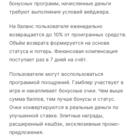
бонусных программ, начисленные деньги
требуют выполнения условий вейджера.
На баланс пользователя еженедельно
возвращается до 10% от проигранных средств.
Объём возврата формируется на основе
статуса и потерь. Финансовая компенсация
поступает раз в 7 дней на счёт.
Пользователи могут воспользоваться
программой поощрений. Гэмблер участвует в
игре и накапливает бонусные очки. Чем выше
сумма баллов, тем лучше бонусы и статус.
Очки конвертируются в реальные деньги по
улучшенной ставке. Элитные награды,
расширенный кешбэк, эксклюзивные промо-
предложения.