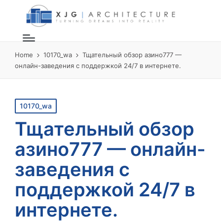
Home
10170_wa
Тщательный обзор азино777 —
онлайн-заведения с поддержкой 24/7 в интернете.
Posted
10170_wa
in
Тщательный обзор
азино777 — онлайн-
заведения с
поддержкой 24/7 в
интернете.