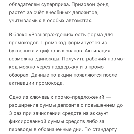
обладателем суперприза. Призовой фонд
растёт за счёт внесённых депозитов,
учитываемых в особых автоматах.
В блоке «Вознаграждения» есть форма для
промокодов. Промокод формируется из
буквенных и цифровых знаков. Активация
возможна единожды. Получить рабочий промо-
код можно через поддержку и в промо-
обзорах. Данные по акции появляются после
активации промокода.
Одно из ключевых промо-предложений —
расширение суммы депозита с повышением до
3 раз при зачислении средств на аккаунт
фиксированной суммы средств либо за
переводы в обозначенные дни. По стандарту