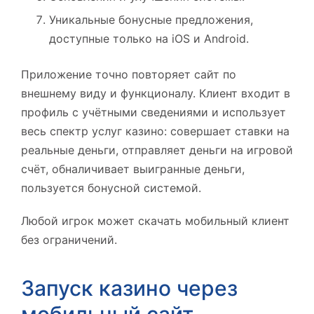
Уникальные бонусные предложения,
доступные только на iOS и Android.
Приложение точно повторяет сайт по
внешнему виду и функционалу. Клиент входит в
профиль с учётными сведениями и использует
весь спектр услуг казино: совершает ставки на
реальные деньги, отправляет деньги на игровой
счёт, обналичивает выигранные деньги,
пользуется бонусной системой.
Любой игрок может скачать мобильный клиент
без ограничений.
Запуск казино через