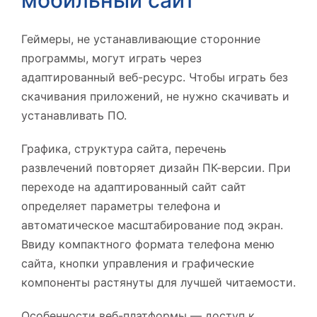
мобильный сайт
Геймеры, не устанавливающие сторонние
программы, могут играть через
адаптированный веб-ресурс. Чтобы играть без
скачивания приложений, не нужно скачивать и
устанавливать ПО.
Графика, структура сайта, перечень
развлечений повторяет дизайн ПК-версии. При
переходе на адаптированный сайт сайт
определяет параметры телефона и
автоматическое масштабирование под экран.
Ввиду компактного формата телефона меню
сайта, кнопки управления и графические
компоненты растянуты для лучшей читаемости.
Особенности веб-платформы — доступ к