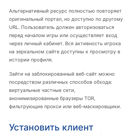
Альтернативный ресурс полностью повторяет
оригинальный портал, но доступно по другому
URL. Пользователь должен авторизоваться
перед началом игры или осуществляет вход
через личный кабинет. Вся активность игрока
на зеркальном сайте доступны к просмотру в
истории профиля.
Зайти на заблокированный веб-сайт можно
посредством различных способов обхода:
виртуальные частные сети,
анонимизированные браузеры TOR,
фильтрующие прокси или веб-маскировщики.
Установить клиент