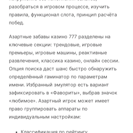
разобраться в игровом процессе, изучить
правила, функционал слота, принцип расчёта
побед.
Азартные забавы казино 777 разделены на
ключевые секции: трендовые, игровые
премьеры, игровые машины, реактивные
развлечения, классика казино, онлайн сессии.
Опция поиска даст шанс быстро обнаружить
определённый гаминатор по параметрам
имени. Избранный эмулятор есть вариант
зафиксировать в «Фавориты», выбрав значок
«любимое». Азартный игрок может имеет
право группировать аппараты по
индивидуальным настройкам:
Классификация по рейтингу.