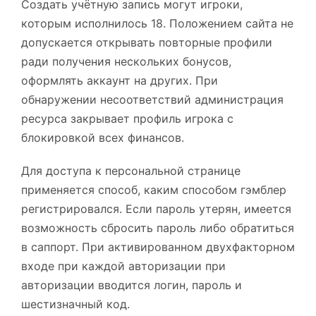
Создать учётную запись могут игроки,
которым исполнилось 18. Положением сайта не
допускается открывать повторные профили
ради получения нескольких бонусов,
оформлять аккаунт на других. При
обнаружении несоответствий администрация
ресурса закрывает профиль игрока с
блокировкой всех финансов.
Для доступа к персональной странице
применяется способ, каким способом гэмблер
регистрировался. Если пароль утерян, имеется
возможность сбросить пароль либо обратиться
в саппорт. При активированном двухфакторном
входе при каждой авторизации при
авторизации вводится логин, пароль и
шестизначный код.