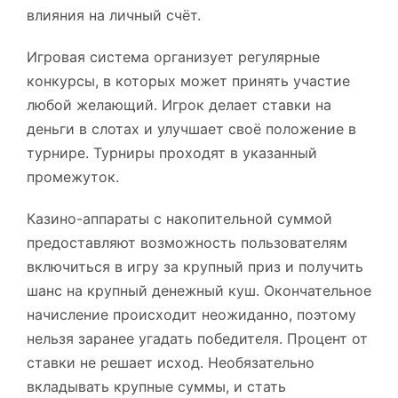
влияния на личный счёт.
Игровая система организует регулярные
конкурсы, в которых может принять участие
любой желающий. Игрок делает ставки на
деньги в слотах и улучшает своё положение в
турнире. Турниры проходят в указанный
промежуток.
Казино-аппараты с накопительной суммой
предоставляют возможность пользователям
включиться в игру за крупный приз и получить
шанс на крупный денежный куш. Окончательное
начисление происходит неожиданно, поэтому
нельзя заранее угадать победителя. Процент от
ставки не решает исход. Необязательно
вкладывать крупные суммы, и стать