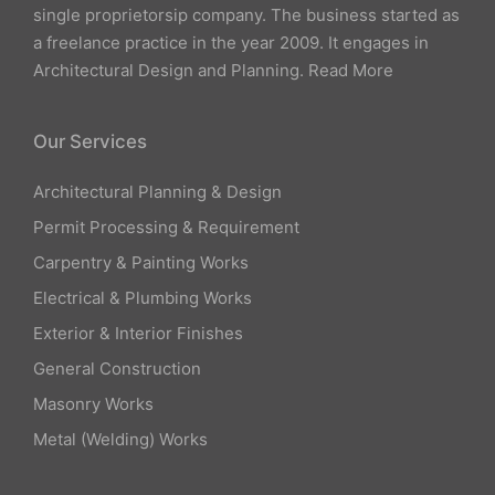
single proprietorsip company. The business started as
a freelance practice in the year 2009. It engages in
Architectural Design and Planning.
Read More
Our Services
Architectural Planning & Design
Permit Processing & Requirement
Carpentry & Painting Works
Electrical & Plumbing Works
Exterior & Interior Finishes
General Construction
Masonry Works
Metal (Welding) Works