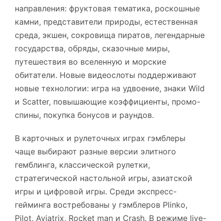
направления: фруктовая тематика, роскошные
камни, представители природы, естественная
среда, экшен, сокровища пиратов, легендарные
государства, обряды, сказочные миры,
путешествия во вселенную и морские
обитатели. Новые видеослоты поддерживают
новые технологии: игра на удвоение, знаки Wild
и Scatter, повышающие коэффициенты, промо-
спины, покупка бонусов и раундов.
В карточных и рулеточных играх гэмблеры
чаще выбирают разные версии элитного
гемблинга, классической рулетки,
стратегической настольной игры, азиатской
игры и цифровой игры. Среди экспресс-
гейминга востребованы у гэмблеров Plinko,
Pilot, Aviatrix, Rocket man и Crash. В режиме live-