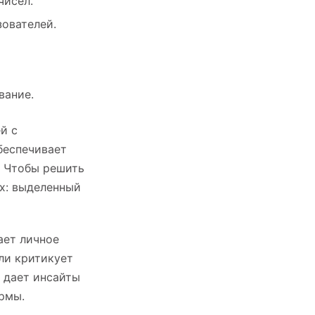
чисел.
ователей.
вание.
й с
беспечивает
. Чтобы решить
х: выделенный
ает личное
ли критикует
 дает инсайты
рмы.