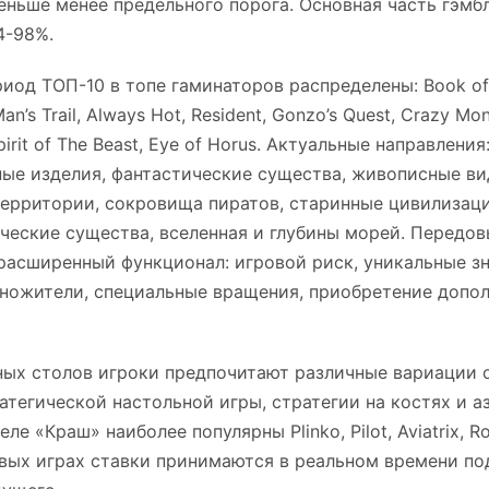
ньше менее предельного порога. Основная часть гэм
4-98%.
иод ТОП-10 в топе гаминаторов распределены: Book of R
an’s Trail, Always Hot, Resident, Gonzo’s Quest, Crazy Mo
pirit of The Beast, Eye of Horus. Актуальные направлени
ые изделия, фантастические существа, живописные ви
ерритории, сокровища пиратов, старинные цивилизаци
ческие существа, вселенная и глубины морей. Передо
асширенный функционал: игровой риск, уникальные зн
ожители, специальные вращения, приобретение допо
ых столов игроки предпочитают различные вариации 
ратегической настольной игры, стратегии на костях и а
еле «Краш» наиболее популярны Plinko, Pilot, Aviatrix, R
овых играх ставки принимаются в реальном времени по