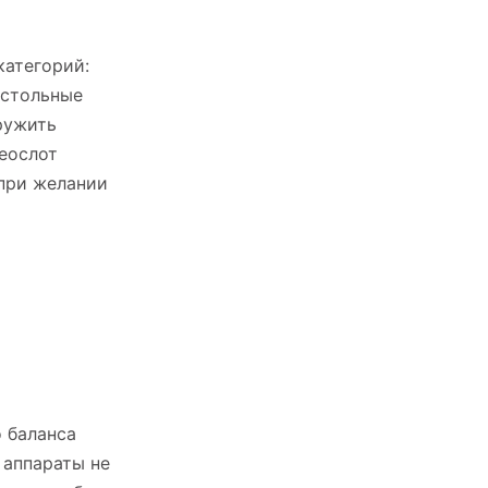
категорий:
астольные
ружить
еослот
 при желании
 баланса
 аппараты не