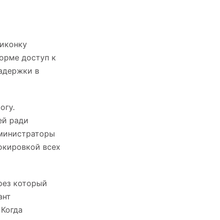
 иконку
форме доступ к
адержки в
огу.
ей ради
дминистраторы
локировкой всех
рез который
ант
 Когда