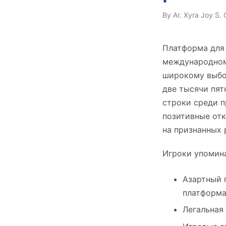
By
Ar. Xyra Joy S.
Posted
by
Платформа для 
международном 
широкому выбор
две тысячи пят
строки среди п
позитивные отк
на признанных 
Игроки упомин
Азартный 
платформа
Легальная