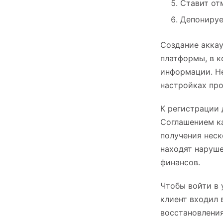
Ставит от
Депонируе
Создание аккау
платформы, в к
информации. Не
настройках про
К регистрации 
Соглашением ка
получения неск
находят наруше
финансов.
Чтобы войти в 
клиент входил 
восстановления